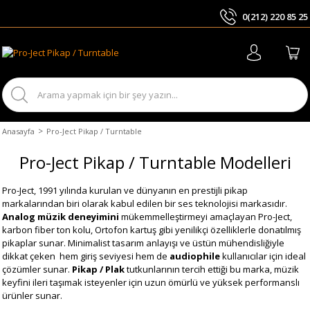
0(212) 220 85 25
ARA
Anasayfa
Pro-Ject Pikap / Turntable
Pro-Ject Pikap / Turntable Modelleri
Pro-Ject, 1991 yılında kurulan ve dünyanın en prestijli pikap
markalarından biri olarak kabul edilen bir ses teknolojisi markasıdır.
Analog müzik deneyimini
mükemmelleştirmeyi amaçlayan Pro-Ject,
karbon fiber ton kolu, Ortofon kartuş gibi yenilikçi özelliklerle donatılmış
pikaplar sunar. Minimalist tasarım anlayışı ve üstün mühendisliğiyle
dikkat çeken hem giriş seviyesi hem de
audiophile
kullanıcılar için ideal
çözümler sunar.
Pikap / Plak
tutkunlarının tercih ettiği bu marka, müzik
keyfini ileri taşımak isteyenler için uzun ömürlü ve yüksek performanslı
ürünler sunar.