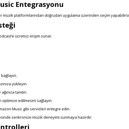
Music Entegrasyonu
er müzik platformlarından doğrudan uygulama üzerinden seçim yapabilirsi
steği
dcast’e ücretsiz erişim sunar.
 bağlayın.
zınıza yükleyin.
ağınıza tanıtın.
 optimize edilmesini sağlayın.
mazon Music gibi servisleri entegre edin.
esinde senkronize müzik deneyimi sunmaya hazırdır.
ntrolleri