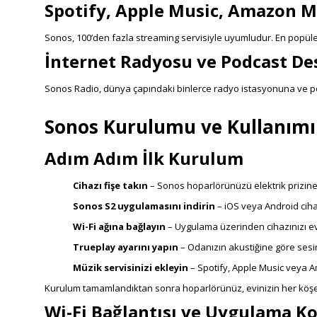
Spotify, Apple Music, Amazon 
Sonos, 100’den fazla streaming servisiyle uyumludur. En popül
İnternet Radyosu ve Podcast De
Sonos Radio, dünya çapındaki binlerce radyo istasyonuna ve po
Sonos Kurulumu ve Kullanımı
Adım Adım İlk Kurulum
Cihazı fişe takın
– Sonos hoparlörünüzü elektrik prizine
Sonos S2 uygulamasını indirin
– iOS veya Android ciha
Wi-Fi ağına bağlayın
– Uygulama üzerinden cihazınızı ev 
Trueplay ayarını yapın
– Odanızın akustiğine göre sesin
Müzik servisinizi ekleyin
– Spotify, Apple Music veya A
Kurulum tamamlandıktan sonra hoparlörünüz, evinizin her köş
Wi-Fi Bağlantısı ve Uygulama Ko