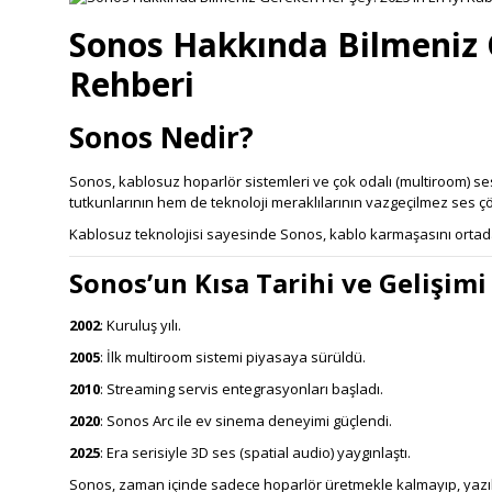
Sonos Hakkında Bilmeniz G
Rehberi
Sonos Nedir?
Sonos, kablosuz hoparlör sistemleri ve çok odalı (multiroom) 
tutkunlarının hem de teknoloji meraklılarının vazgeçilmez ses ç
Kablosuz teknolojisi sayesinde Sonos, kablo karmaşasını ortada
Sonos’un Kısa Tarihi ve Gelişimi
2002
: Kuruluş yılı.
2005
: İlk multiroom sistemi piyasaya sürüldü.
2010
: Streaming servis entegrasyonları başladı.
2020
: Sonos Arc ile ev sinema deneyimi güçlendi.
2025
: Era serisiyle 3D ses (spatial audio) yaygınlaştı.
Sonos, zaman içinde sadece hoparlör üretmekle kalmayıp, yazılı