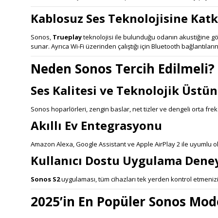
Kablosuz Ses Teknolojisine Katk
Sonos,
Trueplay
teknolojisi ile bulunduğu odanın akustiğine gö
sunar. Ayrıca Wi-Fi üzerinden çalıştığı için Bluetooth bağlantıları
Neden Sonos Tercih Edilmeli?
Ses Kalitesi ve Teknolojik Üstü
Sonos hoparlörleri, zengin baslar, net tizler ve dengeli orta fre
Akıllı Ev Entegrasyonu
Amazon Alexa, Google Assistant ve Apple AirPlay 2 ile uyumlu ol
Kullanıcı Dostu Uygulama Dene
Sonos S2
uygulaması, tüm cihazları tek yerden kontrol etmenizi sa
2025’in En Popüler Sonos Mode