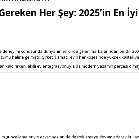
ereken Her Şey: 2025’in En İyi
ses deneyimi konusunda dünyanın en önde gelen markalarından biridir. 200
özümü haline gelmiştir. Şirketin amacı, evin her köşesinde yüksek kaliteli
n kaldırırken; akıllı ev entegrasyonuyla da modern yaşamın parçası olmay
m güncellemeleriyle eski cihazları da desteklemeye devam ederek kullanıc