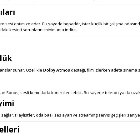
ıları
re sesi optimize eder. Bu sayede hoparlör, ister küçük bir çalışma odasınd
ndaki kesinti sorunlarını minimuma indirir.
nlük
kanslar sunar. Özellikle
Dolby Atmos
desteği, film izlerken adeta sinema 
an Sonos, sesli komutlarla kontrol edilebilir. Bu sayede telefon ya da uz
yimi
ğlar. Playlist’ler, oda bazlı ses ayarı ve streaming servis geçişleri saniyele
lleri