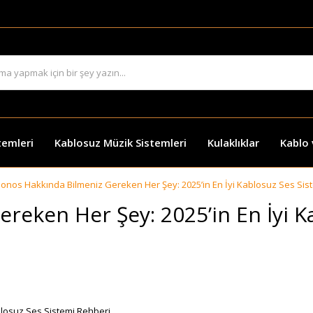
temleri
Kablosuz Müzik Sistemleri
Kulaklıklar
Kablo
onos Hakkında Bilmeniz Gereken Her Şey: 2025’in En İyi Kablosuz Ses Sis
reken Her Şey: 2025’in En İyi K