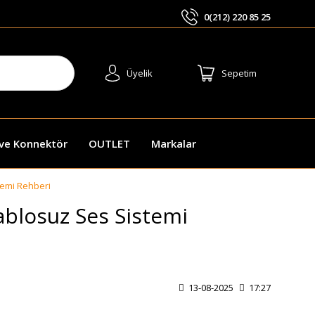
0(212) 220 85 25
ARA
Üyelik
Sepetim
 ve Konnektör
OUTLET
Markalar
temi Rehberi
ablosuz Ses Sistemi
13-08-2025
17:27