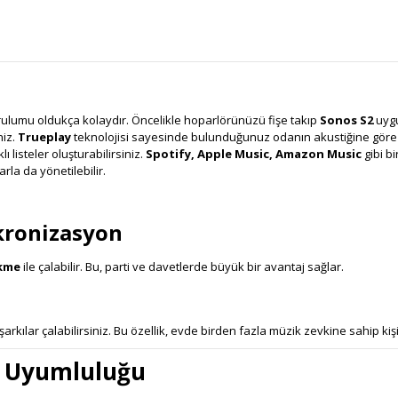
rulumu oldukça kolaydır. Öncelikle hoparlörünüzü fişe takıp
Sonos S2
uygu
niz.
Trueplay
teknolojisi sayesinde bulunduğunuz odanın akustiğine göre ot
 listeler oluşturabilirsiniz.
Spotify, Apple Music, Amazon Music
gibi b
la da yönetilebilir.
kronizasyon
ikme
ile çalabilir. Bu, parti ve davetlerde büyük bir avantaj sağlar.
kılar çalabilirsiniz. Bu özellik, evde birden fazla müzik zevkine sahip kişil
i Uyumluluğu