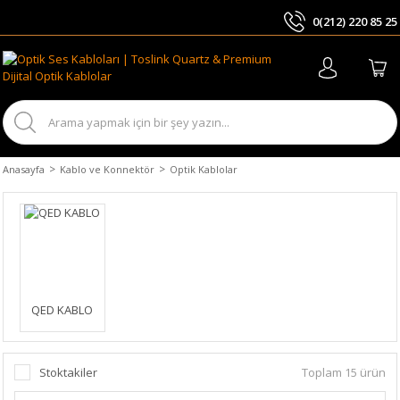
0(212) 220 85 25
ARA
Anasayfa
Kablo ve Konnektör
Optik Kablolar
QED KABLO
Stoktakiler
Toplam 15 ürün