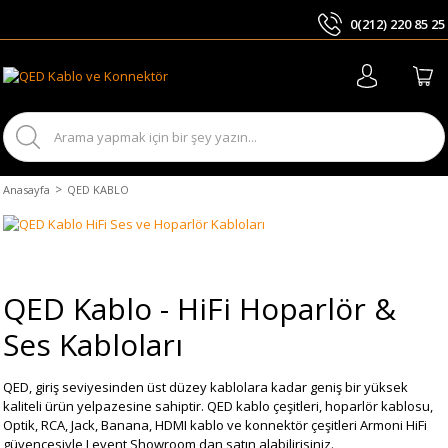
0(212) 220 85 25
ARA
Anasayfa
QED KABLO
QED Kablo - HiFi Hoparlör &
Ses Kabloları
QED, giriş seviyesinden üst düzey kablolara kadar geniş bir yüksek
kaliteli ürün yelpazesine sahiptir. QED kablo çeşitleri, hoparlör kablosu,
Optik, RCA, Jack, Banana, HDMI kablo ve konnektör çeşitleri Armoni HiFi
güvencesiyle Levent Showroom dan satın alabilirisiniz.