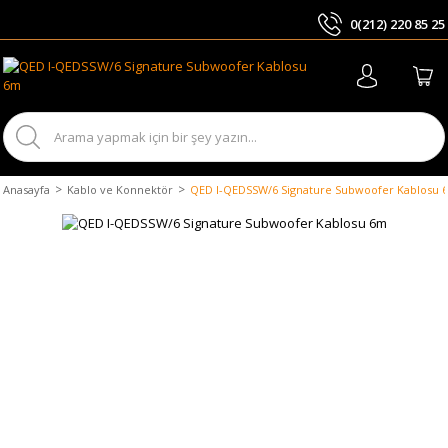
0(212) 220 85 25
ARA
Anasayfa
Kablo ve Konnektör
QED I-QEDSSW/6 Signature Subwoofer Kablosu 