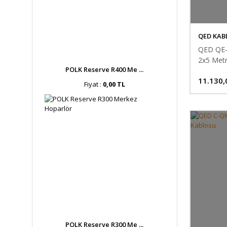
QED KAB
QED QE-
2x5 Met
POLK Reserve R400 Me ...
11.130,
Fiyat :
0,00 TL
POLK Reserve R300 Me ...