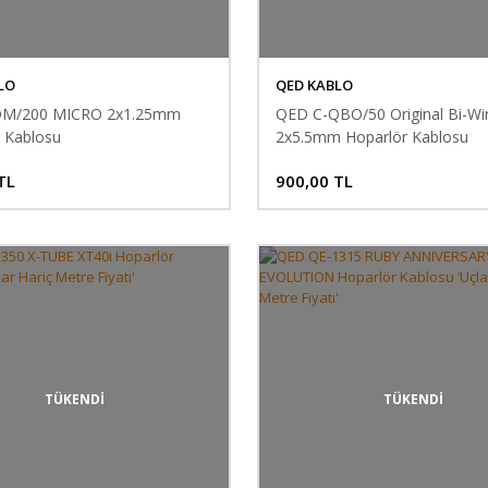
LO
QED KABLO
QM/200 MICRO 2x1.25mm
QED C-QBO/50 Original Bi-Wi
 Kablosu
2x5.5mm Hoparlör Kablosu
TL
900,00 TL
TÜKENDİ
TÜKENDİ