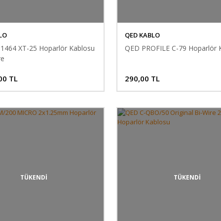
LO
QED KABLO
1464 XT-25 Hoparlör Kablosu
QED PROFILE C-79 Hoparlör 
re
00 TL
290,00 TL
TÜKENDİ
TÜKENDİ