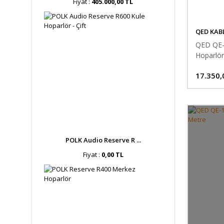
Fiyat :
405.000,00 TL
QED KAB
QED QE-1
Hoparlör
17.350,
POLK Audio Reserve R ...
Fiyat :
0,00 TL