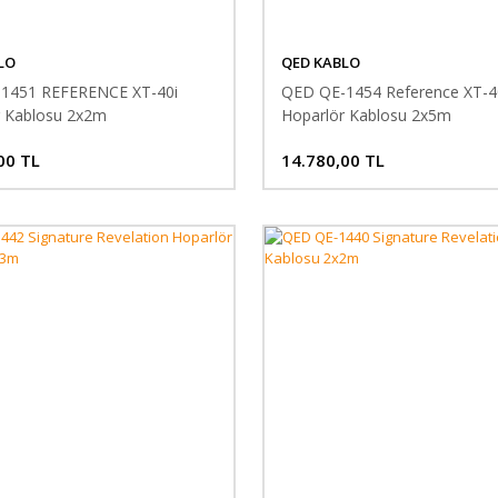
LO
QED KABLO
1451 REFERENCE XT-40i
QED QE-1454 Reference XT-4
r Kablosu 2x2m
Hoparlör Kablosu 2x5m
00 TL
14.780,00 TL