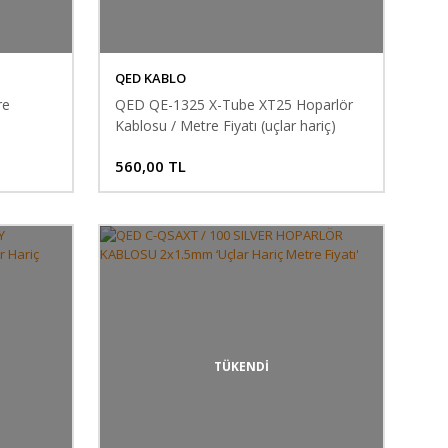
QED KABLO
re
QED QE-1325 X-Tube XT25 Hoparlör
Kablosu / Metre Fiyatı (uçlar hariç)
560,00 TL
TÜKENDİ