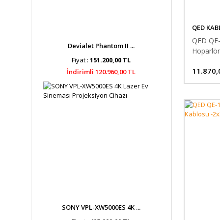
QED KAB
QED QE-
Devialet Phantom II ...
Hoparlö
Fiyat :
151.200,00 TL
11.870,
İndirimli 120.960,00 TL
SONY VPL-XW5000ES 4K ...