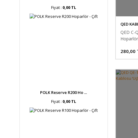
Fiyat :
0,00 TL
QED KAB
QED C-
Hoparlör
280,00 
POLK Reserve R200 Ho ...
Fiyat :
0,00 TL