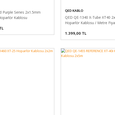
QED KABLO
 Purple Series 2x1.5mm
QED QE-1340 X-Tube XT40 
oparlör Kablosu
Hoparlör Kablosu / Metre Fiyat
TL
hariç)
1.399,00 TL