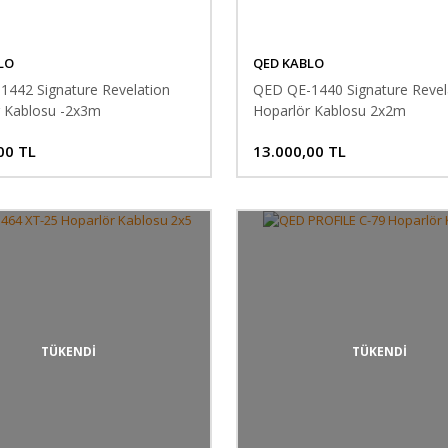
LO
QED KABLO
442 Signature Revelation
QED QE-1440 Signature Revel
 Kablosu -2x3m
Hoparlör Kablosu 2x2m
00 TL
13.000,00 TL
TÜKENDİ
TÜKENDİ