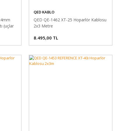
QED KABLO
2x4mm
QED QE-1462 XT-25 Hoparlör Kablosu
ı (uçlar
2x3 Metre
8.495,00 TL