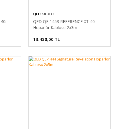
QED KABLO
40i
QED QE-1453 REFERENCE XT-40i
Hoparlör Kablosu 2x3m
13.430,00 TL