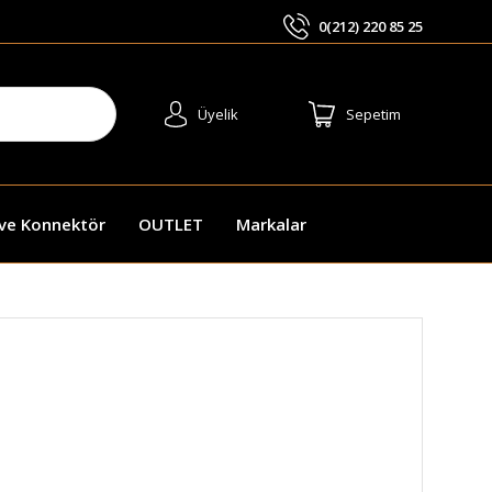
0(212) 220 85 25
ARA
Üyelik
Sepetim
 ve Konnektör
OUTLET
Markalar