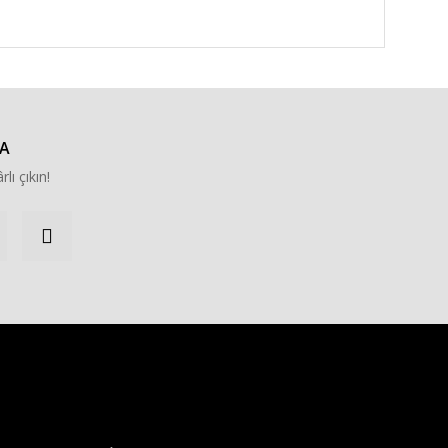
A
rlı çıkın!