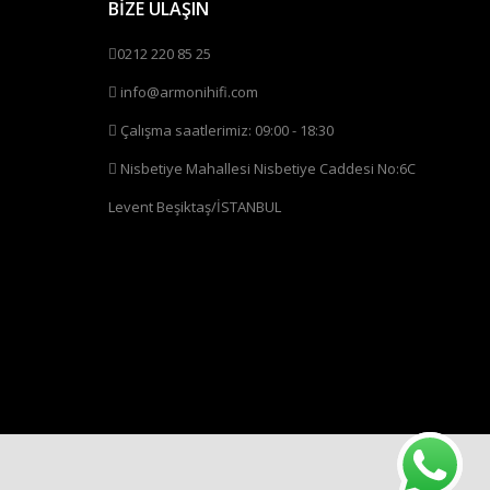
BİZE ULAŞIN
0212 220 85 25
info@armonihifi.com
Çalışma saatlerimiz: 09:00 - 18:30
Nisbetiye Mahallesi Nisbetiye Caddesi No:6C
Levent Beşiktaş/İSTANBUL