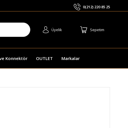
0(212) 220 85 25
ARA
Üyelik
Sepetim
 ve Konnektör
OUTLET
Markalar