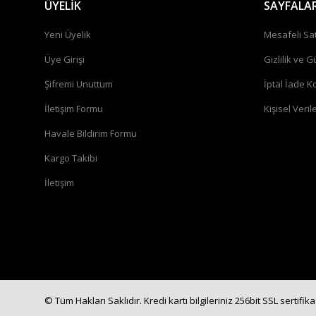
ÜYELİK
SAYFALA
Yeni Üyelik
Mesafeli Sa
Üye Girişi
Gizlilik ve G
Şifremi Unuttum
İptal İade Ko
İletişim Formu
Kişisel Verile
Havale Bildirim Formu
Kargo Takibi
İletişim
© Tüm Hakları Saklıdır. Kredi kartı bilgileriniz 256bit SSL sertifik