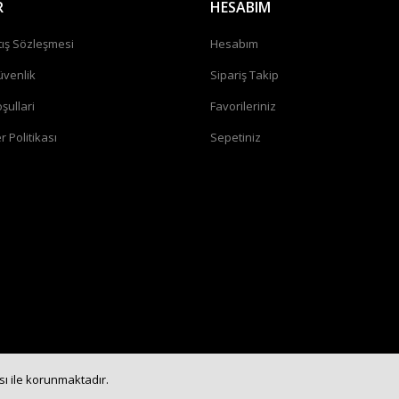
R
HESABIM
tış Sözleşmesi
Hesabım
üvenlik
Sipariş Takip
şullari
Favorileriniz
r Politikası
Sepetiniz
ası ile korunmaktadır.