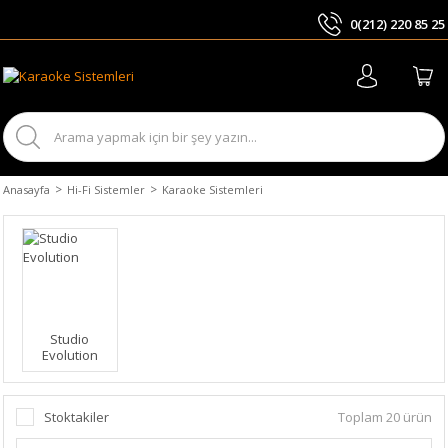
0(212) 220 85 25
ARA
Anasayfa
Hi-Fi Sistemler
Karaoke Sistemleri
Studio
Evolution
Stoktakiler
Toplam 20 ürün