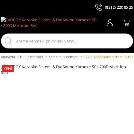
0(212) 220 85 25
ARA
Anasayfa
Hi-Fi Sistemler
Karaoke Sistemleri
EVOBOX Karaoke Sistemi & EvoS
YENİ