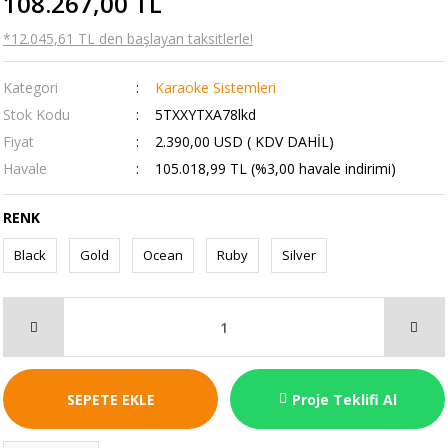
108.267,00 TL
*12.045,61 TL den başlayan taksitlerle!
Kategori
Karaoke Sistemleri
Stok Kodu
5TXXYTXA78lkd
Fiyat
2.390,00 USD ( KDV DAHİL)
Havale
105.018,99 TL (%3,00 havale indirimi)
RENK
Black
Gold
Ocean
Ruby
Silver
SEPETE EKLE
Proje Teklifi Al