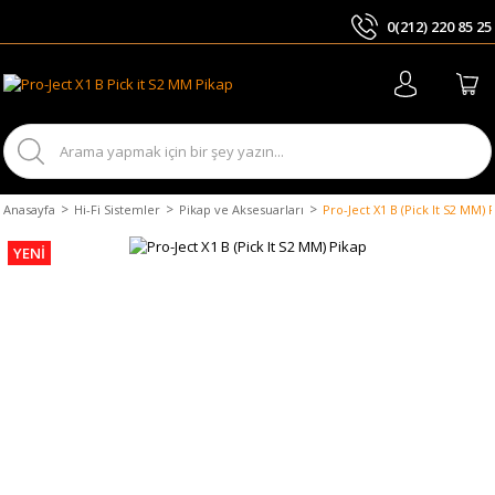
0(212) 220 85 25
ARA
Anasayfa
Hi-Fi Sistemler
Pikap ve Aksesuarları
Pro-Ject X1 B (Pick It S2 MM) 
YENİ