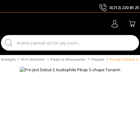
0(212) 220 85 25
ARA
Anasayfa
Hi-Fi Sistemler
Pikap ve Aksesuarları
Pikaplar
Pro-Ject Debut S