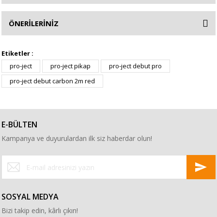
ÖNERİLERİNİZ
Etiketler :
pro-ject
pro-ject pikap
pro-ject debut pro
pro-ject debut carbon 2m red
E-BÜLTEN
Kampanya ve duyurulardan ilk siz haberdar olun!
SOSYAL MEDYA
Bizi takip edin, kârlı çıkın!