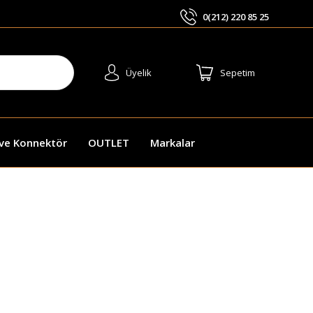
0(212) 220 85 25
ARA
Üyelik
Sepetim
 ve Konnektör
OUTLET
Markalar