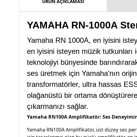
ÜRÜN AÇIKLAMASI
YAMAHA RN-1000A Stere
Yamaha RN 1000A, en iyisini istey
en iyisini isteyen müzik tutkunları
teknolojiyi bünyesinde barındırara
ses üretmek için Yamaha'nın oriji
transformatörler, ultra hassas ESS
olağanüstü bir ortama dönüştürere
çıkarmanızı sağlar.
Yamaha RN100A Amplifikatör: Ses Deneyimin
Yamaha RN100A Amplifikatör, üst düzey ses perfor
için tasarlanmış olan bu güçlü amplifikatör, en i