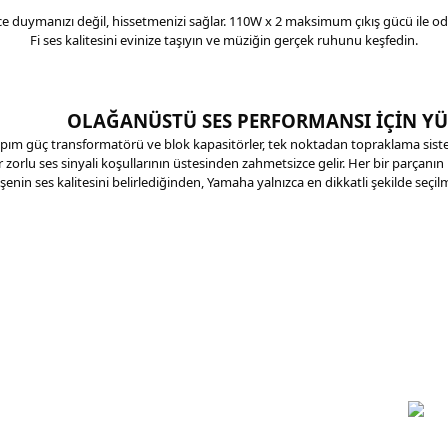
e duymanızı değil, hissetmenizi sağlar. 110W x 2 maksimum çıkış gücü ile odan
Fi ses kalitesini evinize taşıyın ve müziğin gerçek ruhunu keşfedin.
OLAĞANÜSTÜ SES PERFORMANSI İÇİN YÜ
pım güç transformatörü ve blok kapasitörler, tek noktadan topraklama sistemi,
 zorlu ses sinyali koşullarının üstesinden zahmetsizce gelir. Her bir parçanın ka
eşenin ses kalitesini belirlediğinden, Yamaha yalnızca en dikkatli şekilde seçil