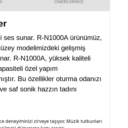
İ
ÖNERİLERİNİZ
er
i-Fi ses sunar. R-N1000A ürünümüz,
t düzey modelimizdeki gelişmiş
unar. R-N1000A, yüksek kaliteli
pasiteli özel yapım
ıştır. Bu özellikler oturma odanızı
e saf sonik hazzın tadını
e deneyiminizi zirveye taşıyor. Müzik tutkunları
üyüleyici dünyasına kapı açıyor.