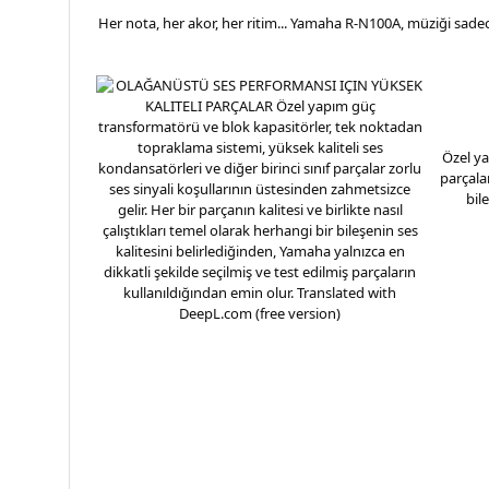
Her nota, her akor, her ritim... Yamaha R-N100A, müziği sadec
Özel ya
parçalar
bil