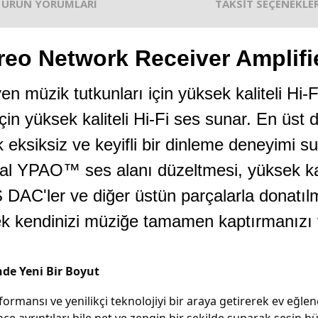
ÜRÜN YORUMLARI
TAKSİT SEÇENEKLER
o Network Receiver Amplifi
en müzik tutkunları için yüksek kaliteli H
 için yüksek kaliteli Hi-Fi ses sunar. En üs
k eksiksiz ve keyifli bir dinleme deneyimi s
nal YPAO™ ses alanı düzeltmesi, yüksek ka
 DAC'ler ve diğer üstün parçalarla donatılm
k kendinizi müziğe tamamen kaptırmanızı v
de Yeni Bir Boyut
mansı ve yenilikçi teknolojiyi bir araya getirerek ev eğlenc
nce ayrıntıları bile net ve zengin bir şekilde sunarak sesin b