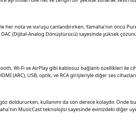
e her nota ve vuruşu canlandırırken, Yamaha'nın öncü Pure 
 DAC (Dijital-Analog Dönüştürücü) sayesinde yüksek çözünürl
th, Wi-Fi ve AirPlay gibi kablosuz bağlantı özellikleri ile cih
 HDMI (ARC), USB, optik, ve RCA girişleriyle diğer ses cihazla
göz doldururken, kullanımı da son derece kolaydır. Önde b
ha'nın MusicCast teknolojisi sayesinde evinizdeki diğer uyu