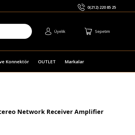
0(212) 220 85 25
ARA
Üyelik
Sepetim
 ve Konnektör
OUTLET
Markalar
ereo Network Receiver Amplifier