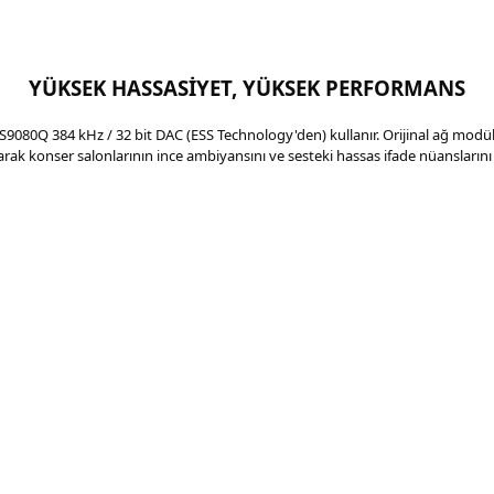
YÜKSEK HASSASİYET, YÜKSEK PERFORMANS
080Q 384 kHz / 32 bit DAC (ESS Technology'den) kullanır. Orijinal ağ modülü
rak konser salonlarının ince ambiyansını ve sesteki hassas ifade nüanslarını bil