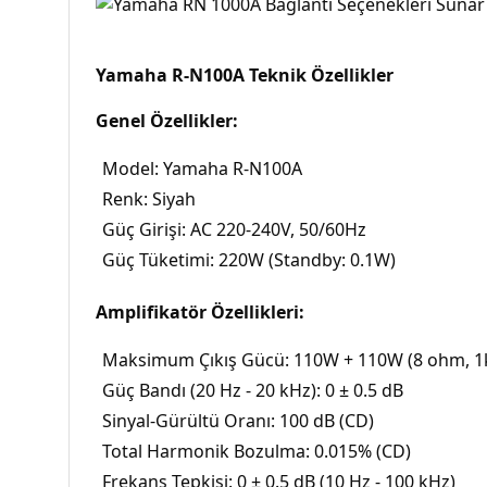
Yamaha R-N100A Teknik Özellikler
Genel Özellikler:
Model: Yamaha R-N100A
Renk: Siyah
Güç Girişi: AC 220-240V, 50/60Hz
Güç Tüketimi: 220W (Standby: 0.1W)
Amplifikatör Özellikleri:
Maksimum Çıkış Gücü: 110W + 110W (8 ohm, 1
Güç Bandı (20 Hz - 20 kHz): 0 ± 0.5 dB
Sinyal-Gürültü Oranı: 100 dB (CD)
Total Harmonik Bozulma: 0.015% (CD)
Frekans Tepkisi: 0 ± 0.5 dB (10 Hz - 100 kHz)