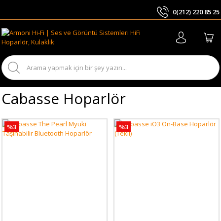
0(212) 220 85 25
ARA
Cabasse Hoparlör
%3
%3