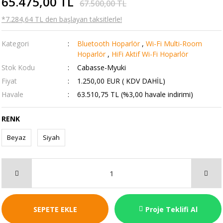
65.475,00 TL
67.500,00 TL
*7.284,64 TL den başlayan taksitlerle!
Kategori
Bluetooth Hoparlör
,
Wi-Fi Multi-Room
Hoparlör
,
HiFi Aktif Wi-Fi Hoparlör
Stok Kodu
Cabasse-Myuki
Fiyat
1.250,00 EUR ( KDV DAHİL)
Havale
63.510,75 TL (%3,00 havale indirimi)
RENK
Beyaz
Siyah
SEPETE EKLE
Proje Teklifi Al