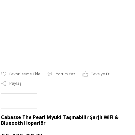
Yorum Yaz
Tavsiye Et
Paylaş
Cabasse The Pearl Myuki Taşınabilir Şarjlı WiFi &
Blueooth Hoparlör