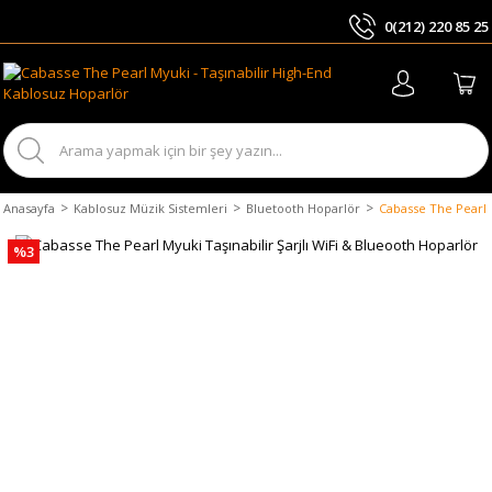
0(212) 220 85 25
ARA
Anasayfa
Kablosuz Müzik Sistemleri
Bluetooth Hoparlör
Cabasse The Pearl M
%3