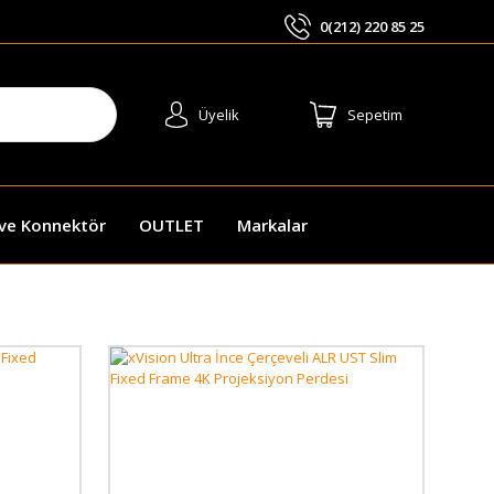
0(212) 220 85 25
ARA
Üyelik
Sepetim
 ve Konnektör
OUTLET
Markalar