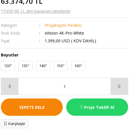
63.374,70 TL
*7.050,96 TL den başlayan taksitlerle!
Kategori
Projeksiyon Perdesi
Stok Kodu
xVision-4K-Pro-White
Fiyat
1.399,00 USD ( KDV DAHİL)
Boyutlar
120"
135"
140"
150"
160"
SEPETE EKLE
Proje Teklifi Al
Karşılaştır