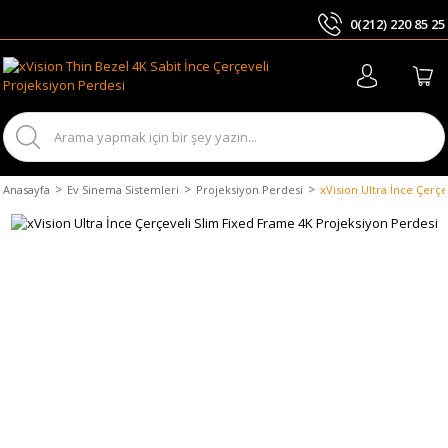
0(212) 220 85 25
ARA
Anasayfa
Ev Sinema Sistemleri
Projeksiyon Perdesi
xVision Ultra İnce Çerç