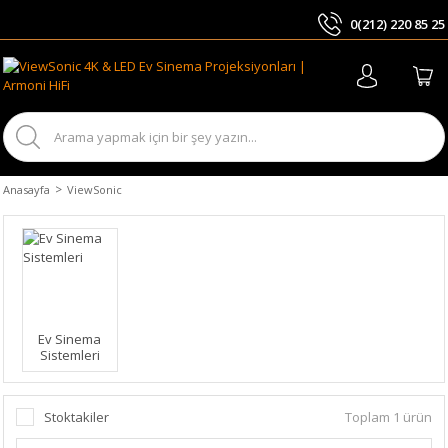
0(212) 220 85 25
ARA
Anasayfa
ViewSonic
Ev Sinema
Sistemleri
Stoktakiler
Toplam 1 ürün