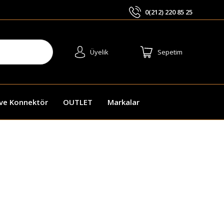
0(212) 220 85 25
ARA
Üyelik
Sepetim
 ve Konnektör
OUTLET
Markalar