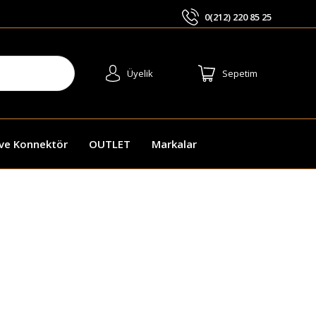
0(212) 220 85 25
ARA
Üyelik
Sepetim
 ve Konnektör
OUTLET
Markalar