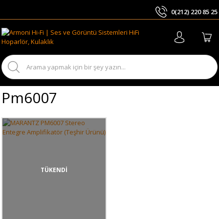
0(212) 220 85 25
ARA
Pm6007
TÜKENDİ