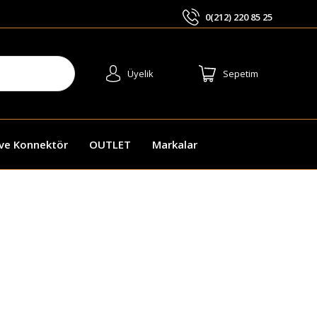
0(212) 220 85 25
ARA
Üyelik
Sepetim
 ve Konnektör
OUTLET
Markalar