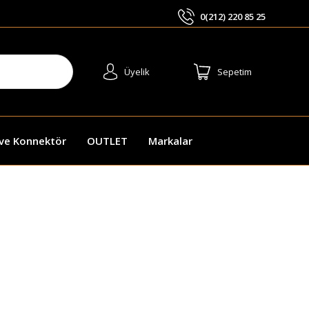
0(212) 220 85 25
ARA
Üyelik
Sepetim
 ve Konnektör
OUTLET
Markalar