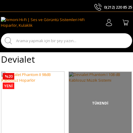
0(212) 220 85 25
ARA
Devialet
%20
YENİ
TÜKENDİ