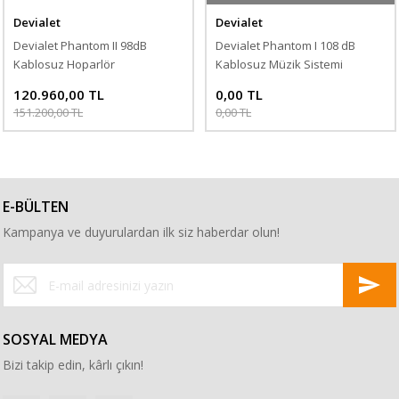
Devialet
Devialet
Devialet Phantom II 98dB
Devialet Phantom I 108 dB
Kablosuz Hoparlör
Kablosuz Müzik Sistemi
120.960,00 TL
0,00 TL
151.200,00 TL
0,00 TL
E-BÜLTEN
Kampanya ve duyurulardan ilk siz haberdar olun!
SOSYAL MEDYA
Bizi takip edin, kârlı çıkın!