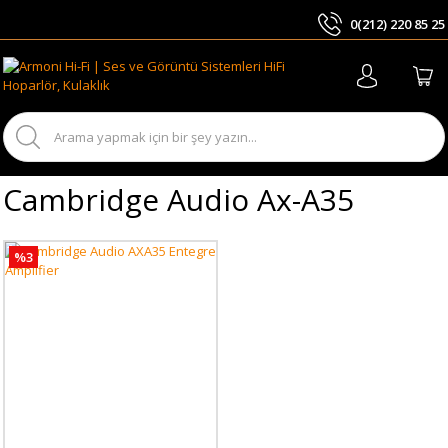
0(212) 220 85 25
ARA
Cambridge Audio Ax-A35
%3