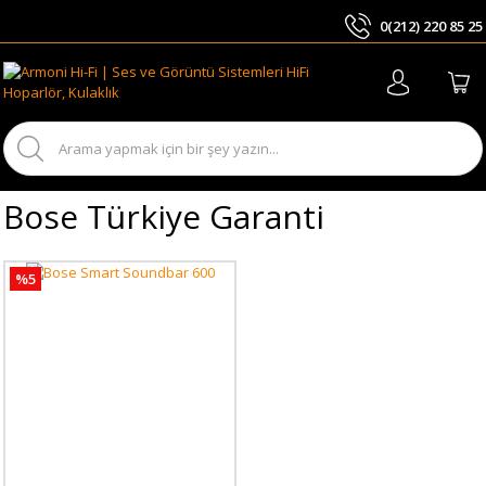
0(212) 220 85 25
ARA
Bose Türkiye Garanti
%5