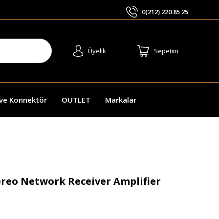
0(212) 220 85 25
ARA
Üyelik
Sepetim
 ve Konnektör
OUTLET
Markalar
reo Network Receiver Amplifier