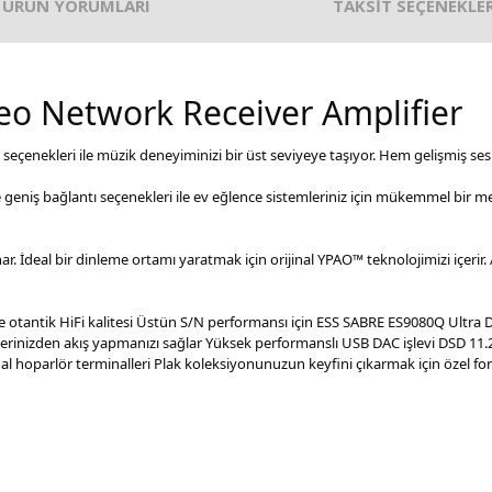
ÜRÜN YORUMLARI
TAKSİT SEÇENEKLER
o Network Receiver Amplifier
çenekleri ile müzik deneyiminizi bir üst seviyeye taşıyor. Hem gelişmiş ses 
e geniş bağlantı seçenekleri ile ev eğlence sistemleriniz için mükemmel bir m
r. İdeal bir dinleme ortamı yaratmak için orijinal YPAO™ teknolojimizi içeri
tantik HiFi kalitesi Üstün S/N performansı için ESS SABRE ES9080Q Ultra DA
slerinizden akış yapmanızı sağlar Yüksek performanslı USB DAC işlevi DSD 
nal hoparlör terminalleri Plak koleksiyonunuzun keyfini çıkarmak için özel fono