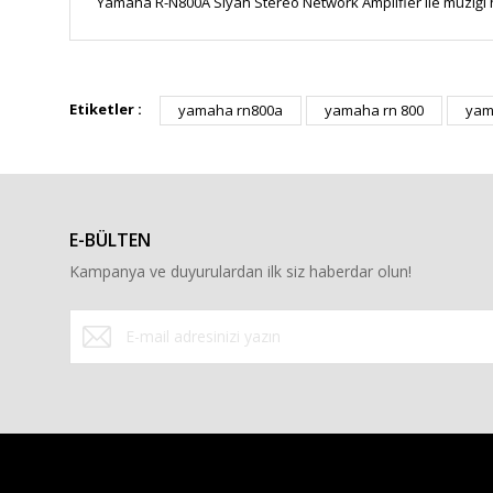
Yamaha R-N800A Siyah Stereo Network Amplifier ile müziği 
Bu ürünün fiyat bilgisi, resim, ürün açıklamalarında ve diğe
Görüş ve önerileriniz için teşekkür ederiz.
Etiketler :
yamaha rn800a
yamaha rn 800
yam
Ürün resmi kalitesiz, bozuk veya görüntülenemiyor.
Ürün açıklamasında eksik bilgiler bulunuyor.
Ürün bilgilerinde hatalar bulunuyor.
E-BÜLTEN
Ürün fiyatı diğer sitelerden daha pahalı.
Kampanya ve duyurulardan ilk siz haberdar olun!
Bu ürüne benzer farklı alternatifler olmalı.