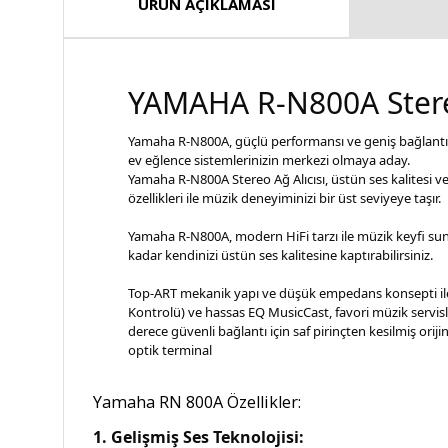
ÜRÜN AÇIKLAMASI
YAMAHA R-N800A Stere
Yamaha R-N800A, güçlü performansı ve geniş bağlantı se
ev eğlence sistemlerinizin merkezi olmaya aday.
Yamaha R-N800A Stereo Ağ Alıcısı, üstün ses kalitesi v
özellikleri ile müzik deneyiminizi bir üst seviyeye taşır.
Yamaha R-N800A, modern HiFi tarzı ile müzik keyfi suna
kadar kendinizi üstün ses kalitesine kaptırabilirsiniz.
Top-ART mekanik yapı ve düşük empedans konsepti ile o
Kontrolü) ve hassas EQ MusicCast, favori müzik servi
derece güvenli bağlantı için saf pirinçten kesilmiş oriji
optik terminal
Yamaha RN 800A Özellikler:
1. Gelişmiş Ses Teknolojisi: