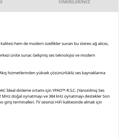
İ
ÖNERİLERİNİZ
kalitesi hem de modern özellikler sunan bu stereo ağ alıcısı,
erkezi ünite sunar. Gelişmiş ses teknolojisi ve modern
r. Akış hizmetlerinden yüksek çözünürlüklü ses kaynaklarına
C İdeal dinleme ortamı için YPAO™-R.S.C. (Yansıtılmış Ses
11.2 MHz doğal oynatmayı ve 384 kHz oynatmayı destekler Son
 giriş terminalleri. TV sesinizi HiFi kalitesinde almak için