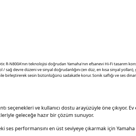
iptir. R-N800A'nın teknolojisi doğrudan Yamaha'nın efsanevi Hi-Fi tasarım ko
ol / sağ devre düzeni ve sinyal doğrudanlığını (en düz, en kısa sinyal yolları)
i ile birleştirerek sesin bütünlüğünü sadakatle korur. Sonik saflığı ve ses din
tı seçenekleri ve kullanıcı dostu arayüzüyle öne çıkıyor. E
kleriyle geleceğe hazır bir çözüm sunuyor.
ki ses performansını en üst seviyeye çıkarmak için Yamaha R