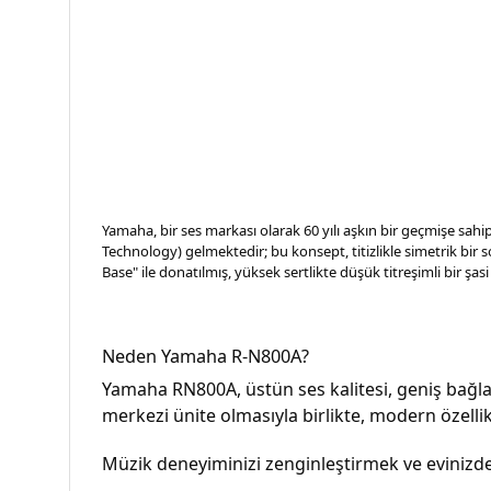
Yamaha, bir ses markası olarak 60 yılı aşkın bir geçmişe sah
Technology) gelmektedir; bu konsept, titizlikle simetrik bir s
Base" ile donatılmış, yüksek sertlikte düşük titreşimli bir şas
Neden Yamaha R-N800A?
Yamaha RN800A, üstün ses kalitesi, geniş bağlan
merkezi ünite olmasıyla birlikte, modern özelli
Müzik deneyiminizi zenginleştirmek ve evinizde