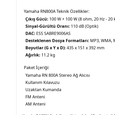
Yamaha RN800A Teknik Özellikler:
Çıkış Gücü:
100 W + 100 W (8 ohm, 20 Hz - 20 
Sinyal-Gürültü Oranı:
110 dB (Optik)
DAC:
ESS SABRE9006AS
Desteklenen Dosya Formatları:
MP3, WMA, MP
Boyutlar (G x Y x D):
435 x 151 x 392 mm
Ağırlık:
11.2 kg
Paket İçeriği:
Yamaha RN 800A Stereo Ağ Alıcısı
Kullanım Kılavuzu
Uzaktan Kumanda
FM Anteni
AM Anteni