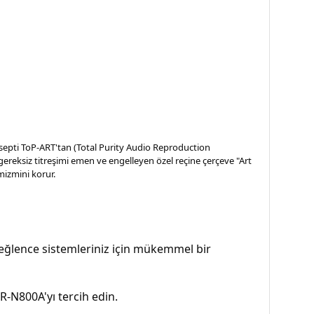
nsepti ToP-ART'tan (Total Purity Audio Reproduction
, gereksiz titreşimi emen ve engelleyen özel reçine çerçeve "Art
amizmini korur.
v eğlence sistemleriniz için mükemmel bir
-N800A'yı tercih edin.