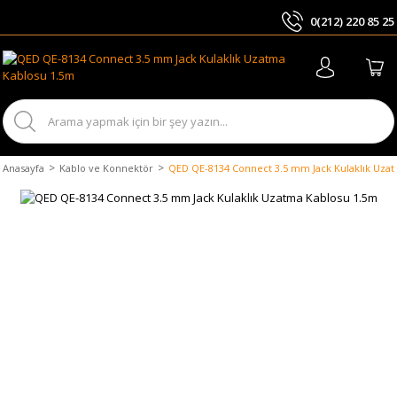
0(212) 220 85 25
ARA
Anasayfa
Kablo ve Konnektör
QED QE-8134 Connect 3.5 mm Jack Kulaklık Uza