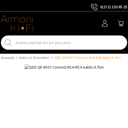
0(212) 220 85 25
ARA
Anasayfa
Kablo ve Konnektör
QED QE-8101 Connect RCA-RCA kablo 0.75m