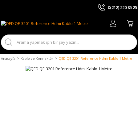
0(212) 220 85 25
ARA
Anasayfa
Kablo ve Konnektör
QED QE-3201 Reference Hdmı Kablo 1 Metre