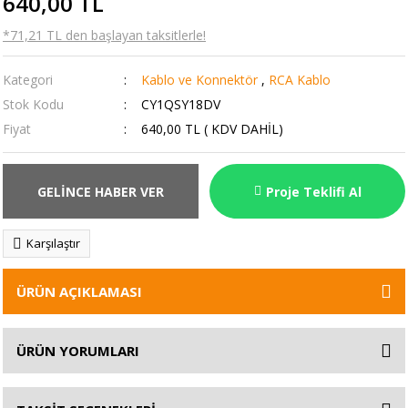
640,00 TL
*71,21 TL den başlayan taksitlerle!
Kategori
Kablo ve Konnektör
,
RCA Kablo
Stok Kodu
CY1QSY18DV
Fiyat
640,00 TL ( KDV DAHİL)
GELİNCE HABER VER
Proje Teklifi Al
Karşılaştır
ÜRÜN AÇIKLAMASI
ÜRÜN YORUMLARI