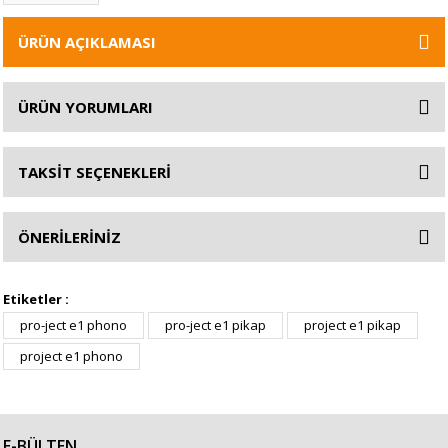
ÜRÜN AÇIKLAMASI
ÜRÜN YORUMLARI
TAKSİT SEÇENEKLERİ
ÖNERİLERİNİZ
Etiketler :
pro-ject e1 phono
pro-ject e1 pikap
project e1 pikap
project e1 phono
E-BÜLTEN