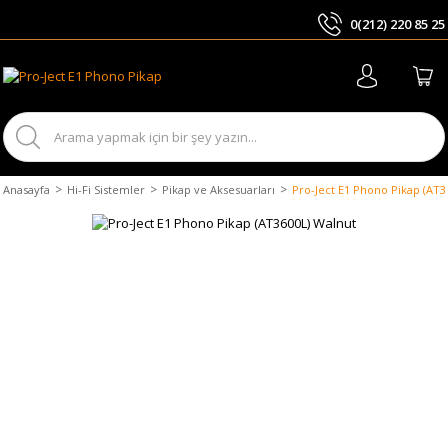
0(212) 220 85 25
ARA
Anasayfa
Hi-Fi Sistemler
Pikap ve Aksesuarları
Pro-Ject E1 Phono Pikap (AT3