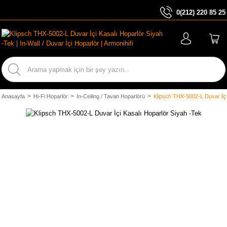
0(212) 220 85 25
ARA
Anasayfa
Hi-Fi Hoparlör
In-Ceiling / Tavan Hoparlörü
Klipsch THX-5002-L Duvar İçi