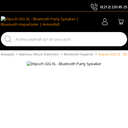
0(212) 220 85 25
ARA
Anasayfa
Kablosuz Müzik Sistemleri
Bluetooth Hoparlör
Klipsch GIG XL - B