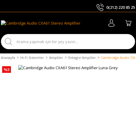
0(212) 220 85 25
ARA
Anasayfa
Hi-Fi Sistemler
Ampliler
Entegre Ampliler
Cambridge Audio CXA
%3