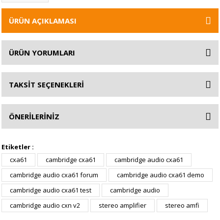
ÜRÜN AÇIKLAMASI
ÜRÜN YORUMLARI
TAKSİT SEÇENEKLERİ
ÖNERİLERİNİZ
Etiketler :
cxa61
cambridge cxa61
cambridge audio cxa61
cambridge audio cxa61 forum
cambridge audio cxa61 demo
cambridge audio cxa61 test
cambridge audio
cambridge audio cxn v2
stereo amplifier
stereo amfi