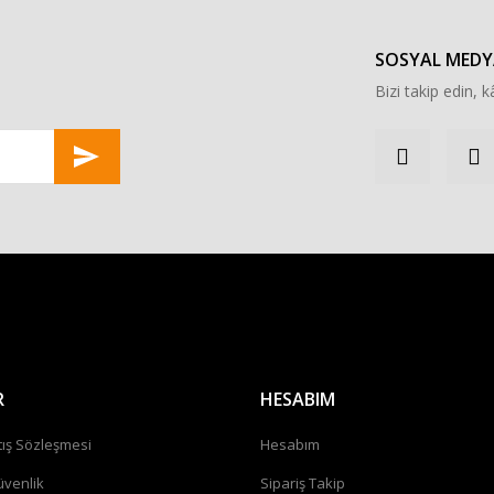
SOSYAL MEDY
Bizi takip edin, kâ
R
HESABIM
tış Sözleşmesi
Hesabım
üvenlik
Sipariş Takip