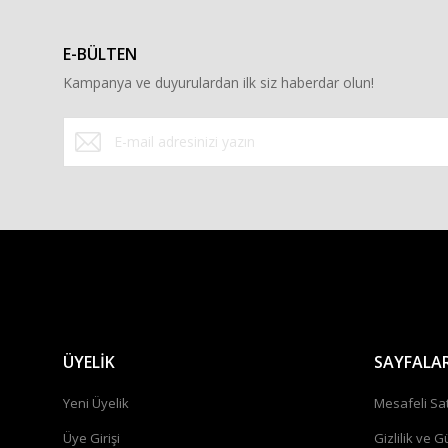
E-BÜLTEN
Kampanya ve duyurulardan ilk siz haberdar olun!
ÜYELİK
SAYFALA
Yeni Üyelik
Mesafeli Sa
Üye Girişi
Gizlilik ve G