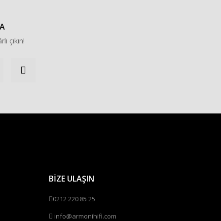
A
rlı çıkın!
BİZE ULAŞIN
0212 220 85 25
info@armonihifi.com