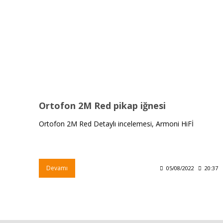
Ortofon 2M Red pikap iğnesi
Ortofon 2M Red Detaylı incelemesi, Armoni HiFİ
Devamı
05/08/2022
20:37