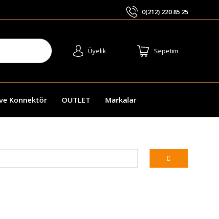
0(212) 220 85 25
ARA
Üyelik
Sepetim
 ve Konnektör
OUTLET
Markalar