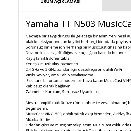
ÜRÜN AÇIKLAMASI
Yamaha TT N503 MusicCa
Geçmişe bir saygı duruşu ile geleceğe bir adım. Yeni nesil a
plak koleksiyonunuzun keyfini herhangi bir odada paylaşın
Sorunsuz dinleme için herhangi bir MusicCast cihazına kab
Düz ton kol, ses şeffaflığına ve açıklığına katkıda bulunur
Kayış tahrikli döner tabla
Yerleşik müzik akışı hizmetleri
2,4 GHz ve 5 GHz bantları için destek içeren dahili Wi-Fi
Vinil'i Seviyor, Ama Kablo sevilmiyorsa
'Eski tarz' bir ortama modern bir hava katan MusicCast VINY
kablosuz olarak bağlayın.
Zahmetsiz Kurulum, Sorunsuz Uyumluluk
Mevcut amplifikatörünüze (fono sahne ile veya olmadan) b
Seçim senin.
MusicCast VINYL 500, dahili müzik akışı hizmetleri, AirPlay®
Müzikal Bir Ev
Odadan çıkın ve müziğiniz takip etsin. MusicCast çoklu oda 
Plak koleksiyonunuzu bir dizi MusicCast cihazına aktarın - 