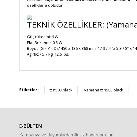
özelliklerle doludur.
TEKNİK ÖZELLİKLER: (Yamaha
Güç tüketimi: 6 W
Eko Bekleme: 0,3 W
Boyut: (G × Y × D) / 450 x 136 x 368 mm; 17-3 / 4 ”x 5-3 / 8” x 14-
Ağırlık: / 5,7 kg; 12,6 lbs.
Bu ürünün fiyat bilgisi, resim, ürün açıklamalarında ve diğe
Görüş ve önerileriniz için teşekkür ederiz.
Etiketler :
tt n503 black
yamaha tt n503 black
Ürün resmi kalitesiz, bozuk veya görüntülenemiyor.
Ürün açıklamasında eksik bilgiler bulunuyor.
Ürün bilgilerinde hatalar bulunuyor.
E-BÜLTEN
Ürün fiyatı diğer sitelerden daha pahalı.
Kampanya ve duyurulardan ilk siz haberdar olun!
Bu ürüne benzer farklı alternatifler olmalı.