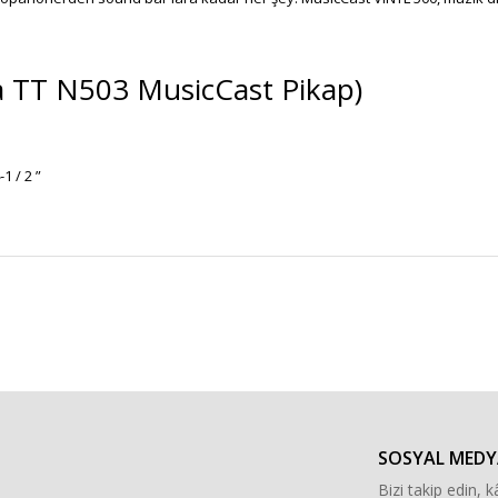
 TT N503 MusicCast Pikap)
1 / 2 ”
r konularda yetersiz gördüğünüz noktaları öneri formunu kullanarak tarafımı
Bu ürüne ilk yorumu siz yapın!
Yorum Yaz
SOSYAL MEDY
Bizi takip edin, kâ