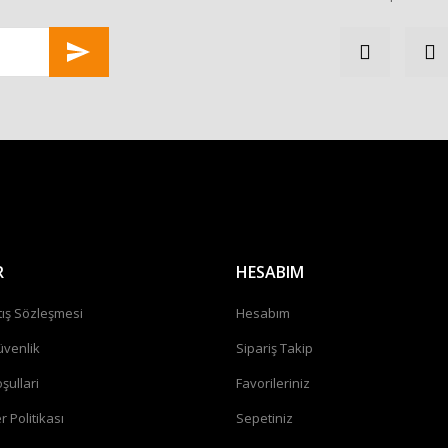
Gönder
R
HESABIM
tış Sözleşmesi
Hesabım
üvenlik
Sipariş Takip
şullari
Favorileriniz
r Politikası
Sepetiniz