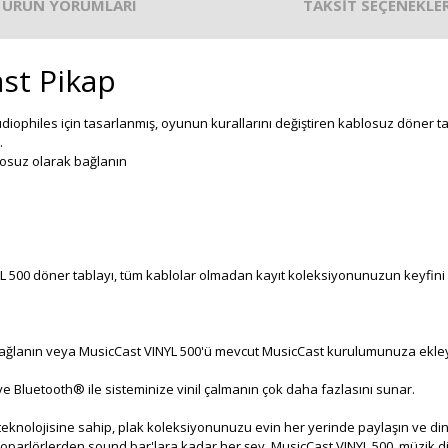
ÜRÜN YORUMLARI
TAKSİT SEÇENEKLER
st Pikap
udiophiles için tasarlanmış, oyunun kurallarını değiştiren kablosuz döner ta
.
losuz olarak bağlanın
L 500 döner tablayı, tüm kablolar olmadan kayıt koleksiyonunuzun keyfini 
ağlanın veya MusicCast VINYL 500'ü mevcut MusicCast kurulumunuza ekley
 ve Bluetooth® ile sisteminize vinil çalmanın çok daha fazlasını sunar.
teknolojisine sahip, plak koleksiyonunuzu evin her yerinde paylaşın ve din
hoparlörlerden sound bar'lara kadar her şey. MusicCast VINYL 500, müzik di