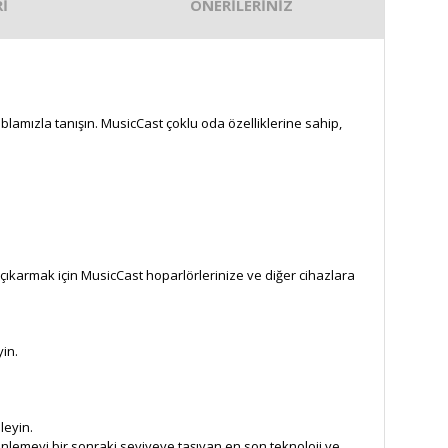
İ
ÖNERİLERİNİZ
blamızla tanışın. MusicCast çoklu oda özelliklerine sahip,
çıkarmak için MusicCast hoparlörlerinize ve diğer cihazlara
in.
leyin.
nlemeyi bir sonraki seviyeye taşıyan en son teknoloji ve