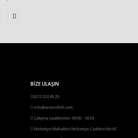
BİZE ULAŞIN
0212 220 85 25
info@armonihifi.com
Çalışma saatlerimiz: 09:00 - 18:30
Nisbetiye Mahallesi Nisbetiye Caddesi No:6C