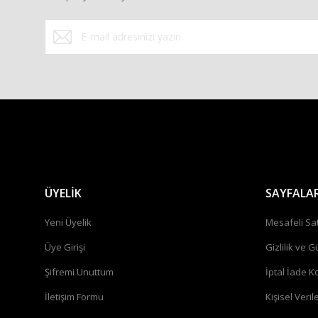
ÜYELİK
SAYFALA
Yeni Üyelik
Mesafeli Sa
Üye Girişi
Gizlilik ve G
Şifremi Unuttum
İptal İade Ko
İletişim Formu
Kişisel Verile