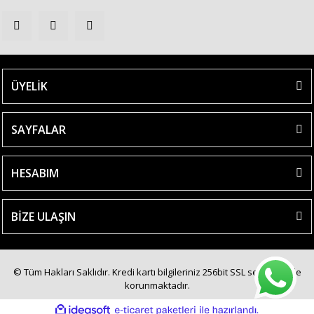
ÜYELİK
SAYFALAR
HESABIM
BİZE ULAŞIN
© Tüm Hakları Saklıdır. Kredi kartı bilgileriniz 256bit SSL sertifikası ile
korunmaktadır.
ile
ideasoft
e-