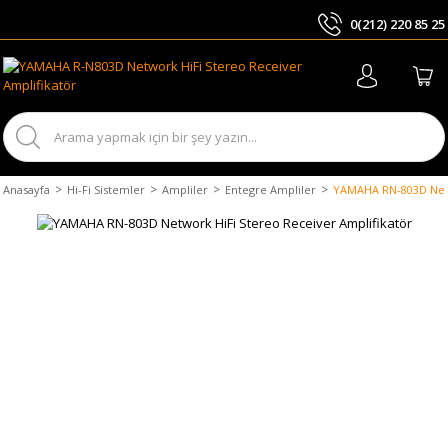
0(212) 220 85 25
ARA
Anasayfa
Hi-Fi Sistemler
Ampliler
Entegre Ampliler
YAMAHA RN-803D Netw