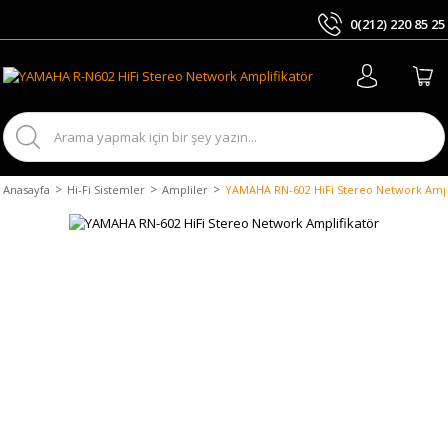
0(212) 220 85 25
ARA
Anasayfa
Hi-Fi Sistemler
Ampliler
YAMAHA RN-602 HiFi Stereo Network Ampl