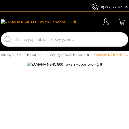
0(212) 220 85 25
ARA
Anasayfa
Hi-Fi Hoparlör
In-Ceiling / Tavan Hoparlörü
YAMAHA NS-IC 800 Tava