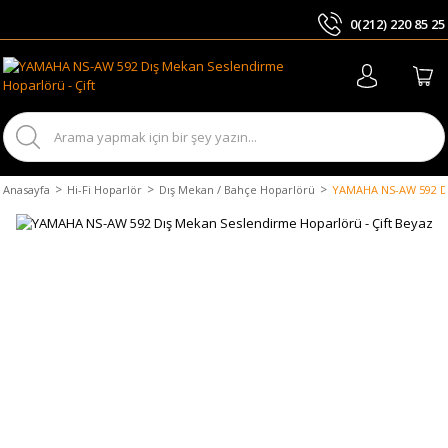
0(212) 220 85 25
ARA
Anasayfa
Hi-Fi Hoparlör
Dış Mekan / Bahçe Hoparlörü
YAMAHA NS-AW 592 Dı