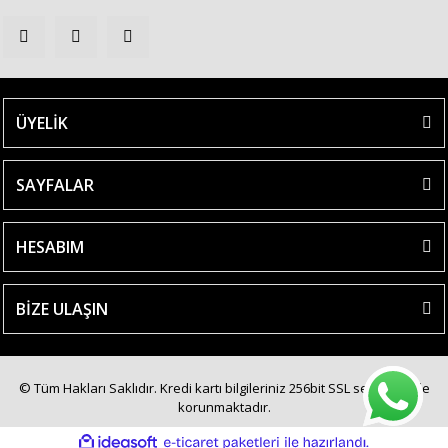
ÜYELİK
SAYFALAR
HESABIM
BİZE ULAŞIN
© Tüm Hakları Saklıdır. Kredi kartı bilgileriniz 256bit SSL sertifikası ile
korunmaktadır.
ile
ideasoft
e-