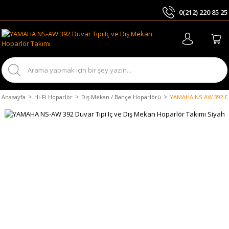
0(212) 220 85 25
ARA
Anasayfa
Hi-Fi Hoparlör
Dış Mekan / Bahçe Hoparlörü
YAMAHA NS-AW 392 Duv