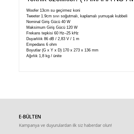
Woofer 13cm su geçirmez koni
Tweeter 1.9cm sıvı soğutmalı, kaplamalı yumuşak kubbeli
Nominal Giriş Gücü 40 W
Maksimum Giriş Gücü 120 W
Frekans tepkisi 60 Hz–25 kHz
Duyarlılık 86 dB / 2,83 V / 1 m
Empedans 6 ohm
Boyutlar (G x Y x D) 170 x 273 x 136 mm
Ağırlık 1,8 kg / ünite
Bu ürünün fiyat bilgisi, resim, ürün açıklamalarında ve diğe
Görüş ve önerileriniz için teşekkür ederiz.
Ürün resmi kalitesiz, bozuk veya görüntülenemiyor.
Ürün açıklamasında eksik bilgiler bulunuyor.
E-BÜLTEN
Ürün bilgilerinde hatalar bulunuyor.
Kampanya ve duyurulardan ilk siz haberdar olun!
Ürün fiyatı diğer sitelerden daha pahalı.