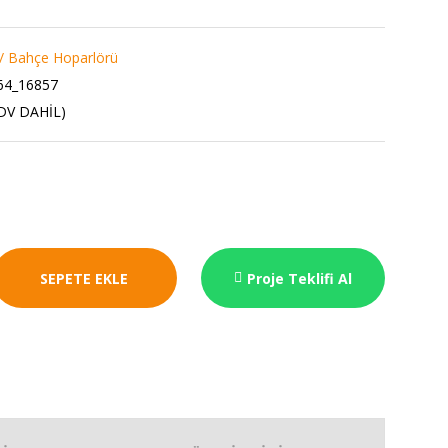
/ Bahçe Hoparlörü
64_16857
KDV DAHİL)
SEPETE EKLE
Proje Teklifi Al