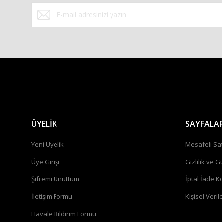
Bu ürüne benzer farklı alternatifler olmalı.
ÜYELİK
SAYFALA
Yeni Üyelik
Mesafeli Sa
Üye Girişi
Gizlilik ve G
Şifremi Unuttum
İptal İade Ko
İletişim Formu
Kişisel Verile
Havale Bildirim Formu