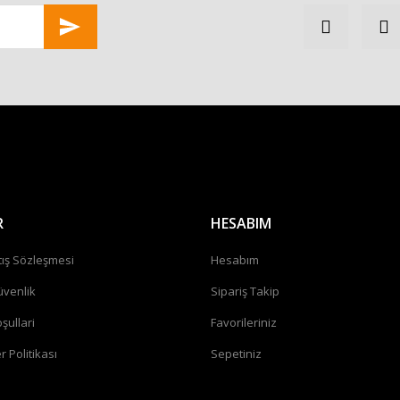
Gönder
R
HESABIM
tış Sözleşmesi
Hesabım
üvenlik
Sipariş Takip
şullari
Favorileriniz
r Politikası
Sepetiniz