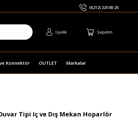
0(212) 220 85 25
ARA
Üyelik
Sepetim
 ve Konnektör
OUTLET
Markalar
var Tipi Iç ve Dış Mekan Hoparlör