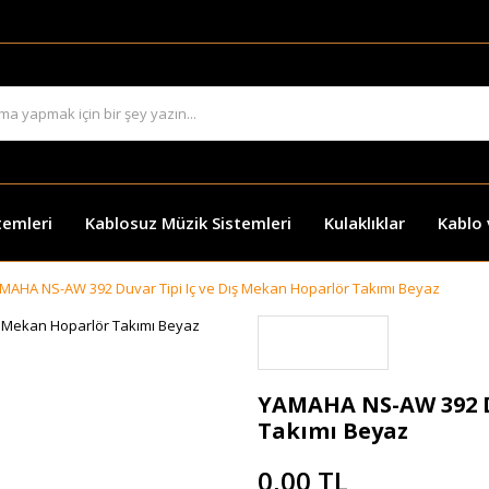
temleri
Kablosuz Müzik Sistemleri
Kulaklıklar
Kablo
MAHA NS-AW 392 Duvar Tipi Iç ve Dış Mekan Hoparlör Takımı Beyaz
YAMAHA NS-AW 392 Du
Takımı Beyaz
0,00 TL