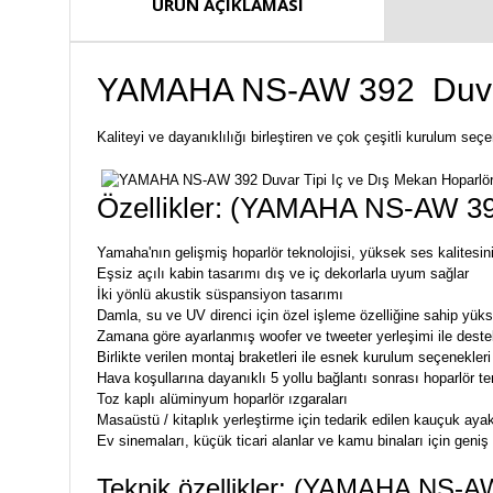
ÜRÜN AÇIKLAMASI
YAMAHA NS-AW 392 Duvar T
Kaliteyi ve dayanıklılığı birleştiren ve çok çeşitli kurulum seç
Özellikler: (YAMAHA NS-AW 392
Yamaha'nın gelişmiş hoparlör teknolojisi, yüksek ses kalitesini
Eşsiz açılı kabin tasarımı dış ve iç dekorlarla uyum sağlar
İki yönlü akustik süspansiyon tasarımı
Damla, su ve UV direnci için özel işleme özelliğine sahip yüks
Zamana göre ayarlanmış woofer ve tweeter yerleşimi ile dest
Birlikte verilen montaj braketleri ile esnek kurulum seçenekleri
Hava koşullarına dayanıklı 5 yollu bağlantı sonrası hoparlör ter
Toz kaplı alüminyum hoparlör ızgaraları
Masaüstü / kitaplık yerleştirme için tedarik edilen kauçuk ayak
Ev sinemaları, küçük ticari alanlar ve kamu binaları için geniş
Teknik özellikler: (YAMAHA NS-AW