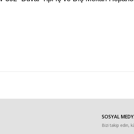
r konularda yetersiz gördüğünüz noktaları öneri formunu kullanarak tarafımı
Bu ürüne ilk yorumu siz yapın!
Yorum Yaz
SOSYAL MEDY
Bizi takip edin, kâ