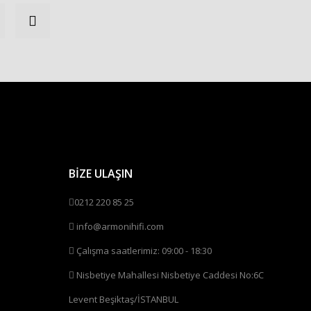
BİZE ULAŞIN
0212 220 85 25
info@armonihifi.com
Çalışma saatlerimiz: 09:00 - 18:30
Nisbetiye Mahallesi Nisbetiye Caddesi No:6C
Levent Beşiktaş/İSTANBUL