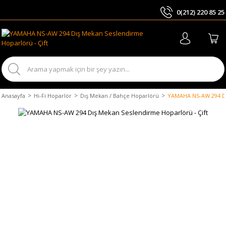
0(212) 220 85 25
ARA
Anasayfa
Hi-Fi Hoparlör
Dış Mekan / Bahçe Hoparlörü
YAMAHA NS-AW 294 Dı