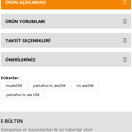
ÜRÜN AÇIKLAMASI
ÜRÜN YORUMLARI
TAKSİT SEÇENEKLERİ
ÖNERİLERİNİZ
Etiketler :
nsaw294
yamaha ns aw294
ns aw294
yamaha ns aw 294
E-BÜLTEN
Kampanya ve duyurulardan ilk siz haberdar olun!