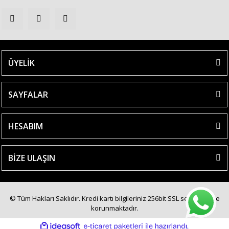
ÜYELİK
SAYFALAR
HESABIM
BİZE ULAŞIN
© Tüm Hakları Saklıdır. Kredi kartı bilgileriniz 256bit SSL sertifikası ile
korunmaktadır.
ile
ideasoft
e-