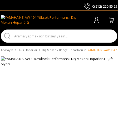
0(212) 220 85 25
ARA
Anasayfa
Hi-Fi Hoparlör
Dış Mekan / Bahçe Hoparlörü
YAMAHA NS-AW 194 Yük