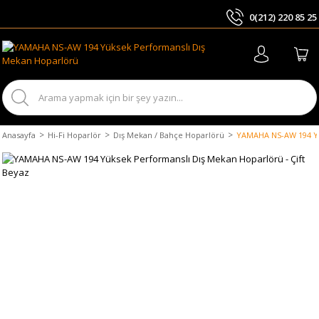
0(212) 220 85 25
ARA
Anasayfa
Hi-Fi Hoparlör
Dış Mekan / Bahçe Hoparlörü
YAMAHA NS-AW 194 Yük