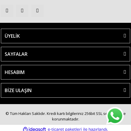
ÜYELİK
SAYFALAR
HESABIM
BİZE ULAŞIN
© Tüm Hakları Saklıdır. Kredi kartı bilgileriniz 256bit SSL sertifikası ile
korunmaktadır.
ile
ideasoft
e-