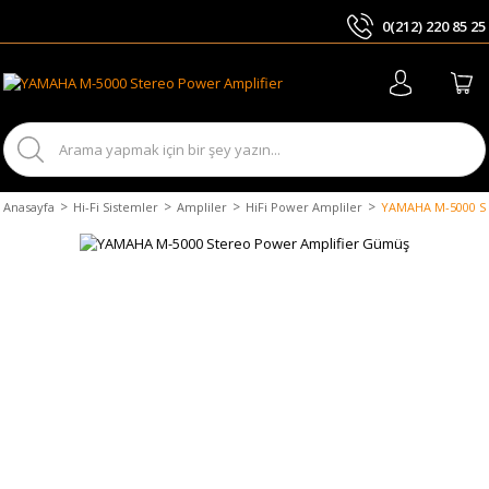
0(212) 220 85 25
ARA
Anasayfa
Hi-Fi Sistemler
Ampliler
HiFi Power Ampliler
YAMAHA M-5000 St