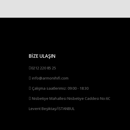
BİZE ULAŞIN
0212 220 85 25
info@armonihifi.com
Çalışma saatlerimiz: 09:00 - 18:30
Nisbetiye Mahallesi Nisbetiye Caddesi No:6C
Levent Beşiktaş/İSTANBUL