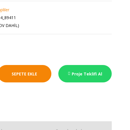
liler
4_89411
KDV DAHİL)
SEPETE EKLE
Proje Teklifi Al