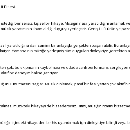
-Fi sesi.
stediği benzersiz, kişisel bir hikaye. Müziğin nasıl yaratıldığını anlamak 
müzik yaratımının ilham aldığı duyguyu yerleştirir. Geniş Hi-Fi ürün yelpaze
ıl yaratıldığına dair samimi bir anlayışla gerçekten başarılabilir. Bu anla
irilmiştir. Yamaha'nın müziğe yerleşmiş tüm duyguları dinleyiciye gerçekten 
n çok, bu ekipmanın kaybolması ve odada canlı performans sergileyen sanatçı
aktif bir deneyim haline getiriyor.
duğunu unutmasını sağlar. Müzik dinlemek, pasif bir faaliyetten çok aktif bir
almaz, müzikteki hikayeyi de hissedersiniz. Ritmi, müziğin ritmini hisset
üziğin içindeki hikayeden bir his uyandırmak için dinleyiciye bilinçli veya bi