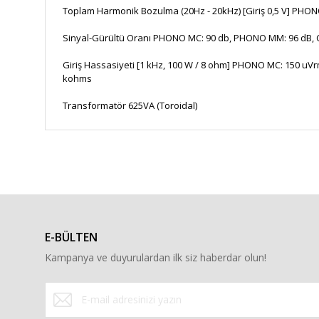
Toplam Harmonik Bozulma (20Hz - 20kHz) [Giriş 0,5 V] PHON
Sinyal-Gürültü Oranı PHONO MC: 90 db, PHONO MM: 96 dB, CD,
Giriş Hassasiyeti [1 kHz, 100 W / 8 ohm] PHONO MC: 150 uVr
kohms
Transformatör 625VA (Toroidal)
Bu ürünün fiyat bilgisi, resim, ürün açıklamalarında ve diğe
Görüş ve önerileriniz için teşekkür ederiz.
Ürün resmi kalitesiz, bozuk veya görüntülenemiyor.
Ürün açıklamasında eksik bilgiler bulunuyor.
E-BÜLTEN
Ürün bilgilerinde hatalar bulunuyor.
Kampanya ve duyurulardan ilk siz haberdar olun!
Ürün fiyatı diğer sitelerden daha pahalı.
Bu ürüne benzer farklı alternatifler olmalı.