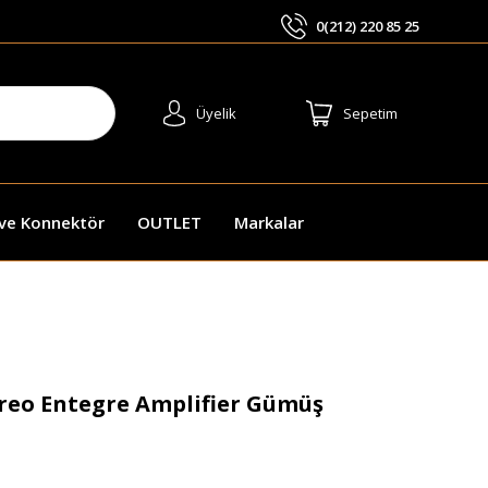
0(212) 220 85 25
ARA
Üyelik
Sepetim
 ve Konnektör
OUTLET
Markalar
reo Entegre Amplifier Gümüş