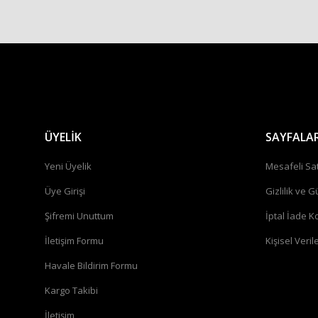
ÜYELİK
SAYFALA
Yeni Üyelik
Mesafeli Sa
Üye Girişi
Gizlilik ve G
Şifremi Unuttum
İptal İade Ko
İletişim Formu
Kişisel Verile
Havale Bildirim Formu
Kargo Takibi
İletişim