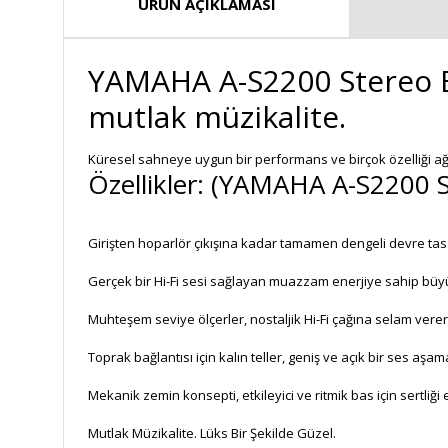
ÜRÜN AÇIKLAMASI
YAMAHA A-S2200 Stereo E
mutlak müzikalite.
Küresel sahneye uygun bir performans ve birçok özelliği ağa
Özellikler: (YAMAHA A-S2200 S
Girişten hoparlör çıkışına kadar tamamen dengeli devre tas
Gerçek bir Hi-Fi sesi sağlayan muazzam enerjiye sahip büy
Muhteşem seviye ölçerler, nostaljik Hi-Fi çağına selam verer
Toprak bağlantısı için kalın teller, geniş ve açık bir ses a
Mekanik zemin konsepti, etkileyici ve ritmik bas için sertliği
Mutlak Müzikalite. Lüks Bir Şekilde Güzel.