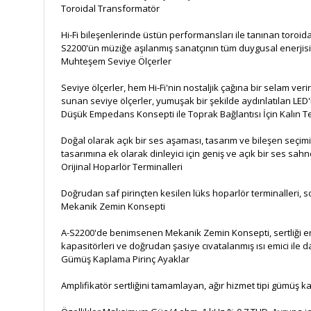
Toroidal Transformatör
Hi-Fi bileşenlerinde üstün performansları ile tanınan toroida
S2200'ün müziğe aşılanmış sanatçının tüm duygusal enerjisi
Muhteşem Seviye Ölçerler
Seviye ölçerler, hem Hi-Fi'nin nostaljik çağına bir selam ver
sunan seviye ölçerler, yumuşak bir şekilde aydınlatılan LED'l
Düşük Empedans Konsepti ile Toprak Bağlantısı İçin Kalın Te
Doğal olarak açık bir ses aşaması, tasarım ve bileşen seçimin
tasarımına ek olarak dinleyici için geniş ve açık bir ses sahn
Orijinal Hoparlör Terminalleri
Doğrudan saf pirinçten kesilen lüks hoparlör terminalleri, so
Mekanik Zemin Konsepti
A-S2200'de benimsenen Mekanik Zemin Konsepti, sertliği en ü
kapasitörleri ve doğrudan şasiye cıvatalanmış ısı emici ile 
Gümüş Kaplama Pirinç Ayaklar
Amplifikatör sertliğini tamamlayan, ağır hizmet tipi gümüş ka