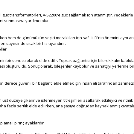
l güç transformatörleri, A-S2200'e güç sağlamak için atanmıştır. Yedeklerle
ni sunmasına yardımcı olur.
irken hem de günümüzün seçici meraklıları için saf Hi-Fi'nin önemini aynı a
eri sayesinde sıcak bir his uyandırır.
ller
in bir sonucu olarak elde edilir. Toprak bağlantısı için bilerek kalın kablo
esi oluşturuldu. Sonuç olarak, bileşenler kaybolur ve sanatçıyı yerlerine bır
n derece güvenli bir bağlantı elde etmek için insan eli tarafından zahmetsi
st düzeye çıkarır ve istenmeyen titreşimleri azaltarak etkileyici ve ritmi
daha fazla sertlik elde edilirken, ana şasiye doğrudan kaynaklanmış cıvatala
plamalı pirinç ayaklardır.