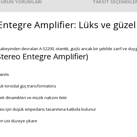
ÜRÜN YORUMLARI
TAKSİT SEÇENEKLER
ntegre Amplifier: Lüks ve güze
beyinden devralan A-S2200, otantik, güçlü ancak bir şekilde zarif ve duygu
tereo Entegre Amplifier)
arımı
ük toroidal güç transformatörü
ek dinamikleri ve müzik nabzını iletir
şaması için düşük empedans tasarımına katkıda bulunur
 en üst düzeye çıkarır