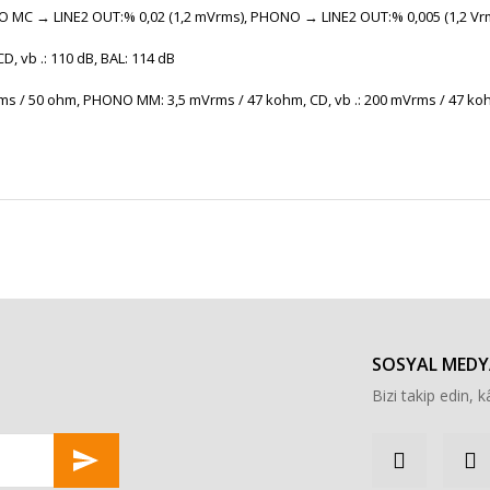
O MC → LINE2 OUT:% 0,02 (1,2 mVrms), PHONO → LINE2 OUT:% 0,005 (1,2 Vrm
 vb .: 110 dB, BAL: 114 dB
ms / 50 ohm, PHONO MM: 3,5 mVrms / 47 kohm, CD, vb .: 200 mVrms / 47 koh
r konularda yetersiz gördüğünüz noktaları öneri formunu kullanarak tarafımı
Bu ürüne ilk yorumu siz yapın!
Yorum Yaz
SOSYAL MEDY
Bizi takip edin, kâ