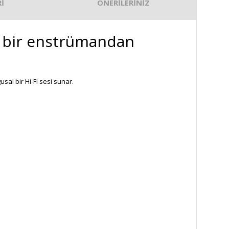
İ
ÖNERİLERİNİZ
l bir enstrümandan
sal bir Hi-Fi sesi sunar.