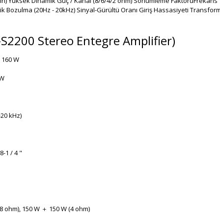
in) Yüksek Dinamik Güç / Kanal (8/6/4/2 ohm) Sönümleme FaktörüFrekans Tep
ik Bozulma (20Hz - 20kHz) Sinyal-Gürültü Oranı Giriş Hassasiyeti Transfor
2200 Stereo Entegre Amplifier)
+ 160 W
 W
-20 kHz)
8-1 / 4 "
(8 ohm), 150 W ＋ 150 W (4 ohm)