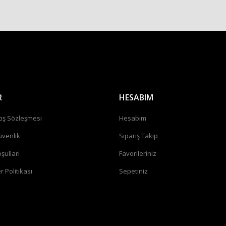
Gönder
R
HESABIM
tış Sözleşmesi
Hesabım
üvenlik
Sipariş Takip
şullari
Favorileriniz
r Politikası
Sepetiniz