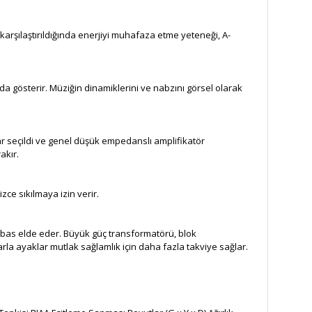
 karşılaştırıldığında enerjiyi muhafaza etme yeteneği, A-
nda gösterir. Müziğin dinamiklerini ve nabzını görsel olarak
lar seçildi ve genel düşük empedanslı amplifikatör
akır.
zce sıkılmaya izin verir.
k bas elde eder. Büyük güç transformatörü, blok
rla ayaklar mutlak sağlamlık için daha fazla takviye sağlar.