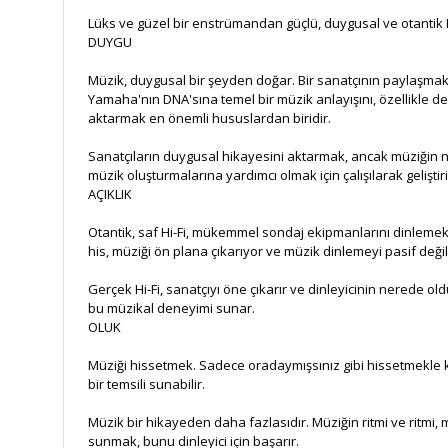
Lüks ve güzel bir enstrümandan güçlü, duygusal ve otantik Hi
DUYGU
Müzik, duygusal bir şeyden doğar. Bir sanatçının paylaşmak i
Yamaha'nın DNA'sına temel bir müzik anlayışını, özellikle de 
aktarmak en önemli hususlardan biridir.
Sanatçıların duygusal hikayesini aktarmak, ancak müziğin nas
müzik oluşturmalarına yardımcı olmak için çalışılarak gelişt
AÇIKLIK
Otantik, saf Hi-Fi, mükemmel sondaj ekipmanlarını dinlemekte
his, müziği ön plana çıkarıyor ve müzik dinlemeyi pasif değil 
Gerçek Hi-Fi, sanatçıyı öne çıkarır ve dinleyicinin nerede ol
bu müzikal deneyimi sunar.
OLUK
Müziği hissetmek. Sadece oradaymışsınız gibi hissetmekle k
bir temsili sunabilir.
Müzik bir hikayeden daha fazlasıdır. Müziğin ritmi ve ritmi, m
sunmak, bunu dinleyici için başarır.