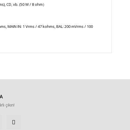
s), CD, vb. (50 W / 8 ohm）
ms, MAIN IN: 1 Vrms / 47 kohms, BAL: 200 mVrms / 100
za iletebilirsiniz.
A
rlı çıkın!