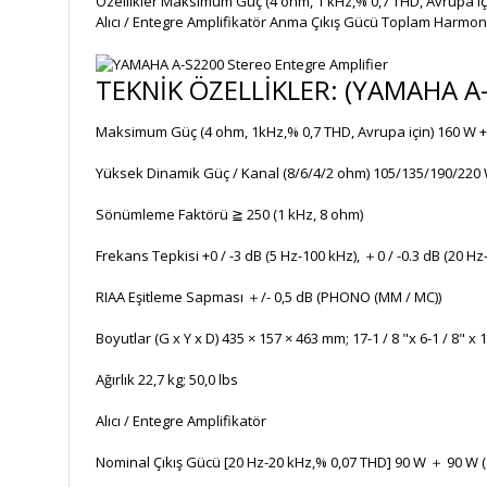
Özellikler Maksimum Güç (4 ohm, 1 kHz,% 0,7 THD, Avrupa iç
Alıcı / Entegre Amplifikatör Anma Çıkış Gücü Toplam Harmon
TEKNİK ÖZELLİKLER: (YAMAHA A-S
Maksimum Güç (4 ohm, 1kHz,% 0,7 THD, Avrupa için) 160 W 
Yüksek Dinamik Güç / Kanal (8/6/4/2 ohm) 105/135/190/220
Sönümleme Faktörü ≧ 250 (1 kHz, 8 ohm)
Frekans Tepkisi +0 / -3 dB (5 Hz-100 kHz), ＋0 / -0.3 dB (20 Hz
RIAA Eşitleme Sapması ＋/- 0,5 dB (PHONO (MM / MC))
Boyutlar (G x Y x D) 435 × 157 × 463 mm; 17-1 / 8 "x 6-1 / 8" x 1
Ağırlık 22,7 kg; 50,0 lbs
Alıcı / Entegre Amplifikatör
Nominal Çıkış Gücü [20 Hz-20 kHz,% 0,07 THD] 90 W ＋ 90 W 