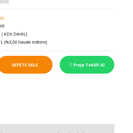
erle!
lör
W9
 ( KDV DAHİL)
L (%3,00 havale indirimi)
SEPETE EKLE
Proje Teklifi Al