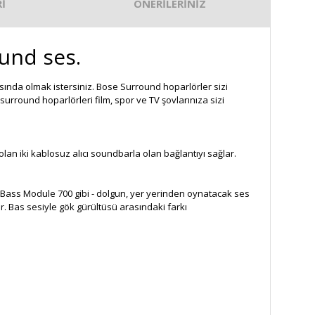
İ
ÖNERİLERİNİZ
und ses.
asında olmak istersiniz. Bose Surround hoparlörler sizi
rround hoparlörleri film, spor ve TV şovlarınıza sizi
an iki kablosuz alıcı soundbarla olan bağlantıyı sağlar.
Bass Module 700 gibi - dolgun, yer yerinden oynatacak ses
ir. Bas sesiyle gök gürültüsü arasındaki farkı