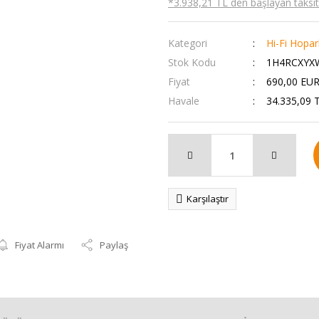
*3.938,21 TL den başlayan taksitl
Kategori
Hi-Fi Hopar
Stok Kodu
1H4RCXYX
Fiyat
690,00 EUR
Havale
34.335,09 T
Karşılaştır
Fiyat Alarmı
Paylaş