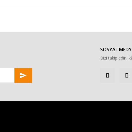
r konularda yetersiz gördüğünüz noktaları öneri formunu kullanarak tarafımı
Bu ürüne ilk yorumu siz yapın!
Yorum Yaz
SOSYAL MEDY
Bizi takip edin, kâ
Gönder