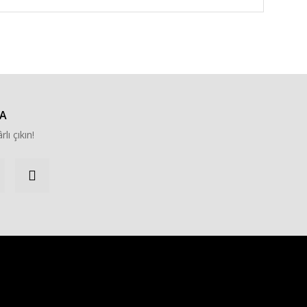
za iletebilirsiniz.
A
rlı çıkın!