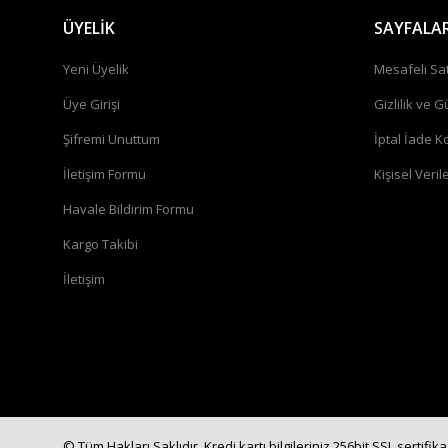
ÜYELİK
SAYFALA
Yeni Üyelik
Mesafeli Sa
Üye Girişi
Gizlilik ve G
Şifremi Unuttum
İptal İade Ko
İletişim Formu
Kişisel Verile
Havale Bildirim Formu
Kargo Takibi
İletişim
© Tüm Hakları Saklıdır. Kredi kartı bilgileriniz 256bit SSL sertifik