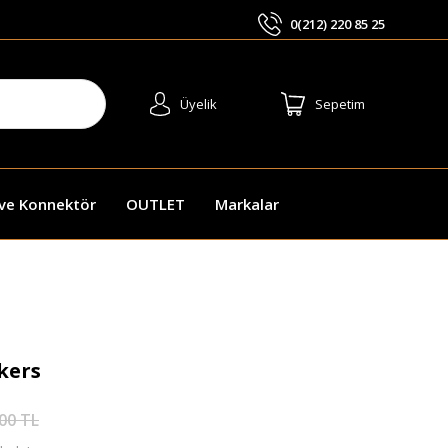
0(212) 220 85 25
ARA
Üyelik
Sepetim
 ve Konnektör
OUTLET
Markalar
kers
00 TL