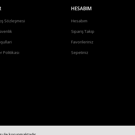
R
HESABIM
tış Sözleşmesi
Hesabım
üvenlik
Sipariş Takip
şullari
Favorileriniz
r Politikası
Sepetiniz
ası ile korunmaktadır.