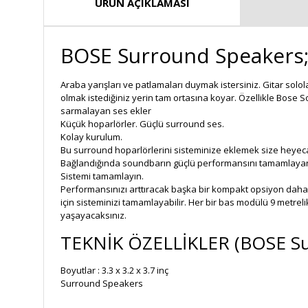
ÜRÜN AÇIKLAMASI
BOSE Surround Speakers; 
Araba yarışları ve patlamaları duymak istersiniz. Gitar solol
olmak istediğiniz yerin tam ortasına koyar. Özellikle Bose 
sarmalayan ses ekler
Küçük hoparlörler. Güçlü surround ses.
Kolay kurulum.
Bu surround hoparlörlerini sisteminize eklemek size heyecan
Bağlandığında soundbarın güçlü performansını tamamlayan k
Sistemi tamamlayın.
Performansınızı arttıracak başka bir kompakt opsiyon dah
için sisteminizi tamamlayabilir. Her bir bas modülü 9 metreli
yaşayacaksınız.
TEKNİK ÖZELLİKLER (BOSE Su
Boyutlar :
3.3 x 3.2 x 3.7 inç
Surround Speakers