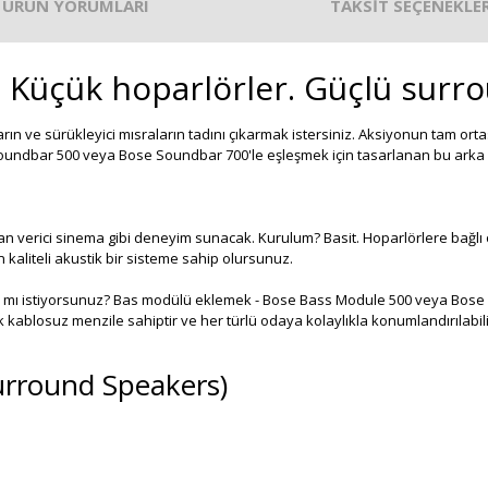
ÜRÜN YORUMLARI
TAKSİT SEÇENEKLER
Küçük hoparlörler. Güçlü surro
arın ve sürükleyici mısraların tadını çıkarmak istersiniz. Aksiyonun tam ort
Soundbar 500 veya Bose Soundbar 700'le eşleşmek için tasarlanan bu arka su
 verici sinema gibi deneyim sunacak. Kurulum? Basit. Hoparlörlere bağlı ol
aliteli akustik bir sisteme sahip olursunuz.
a mı istiyorsunuz? Bas modülü eklemek - Bose Bass Module 500 veya Bose 
k kablosuz menzile sahiptir ve her türlü odaya kolaylıkla konumlandırılabil
rround Speakers)