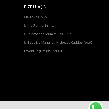
BİZE ULAŞIN
0212 220 85 25
info@armonihifi.com
Çalışma saatlerimiz: 09:00 - 18:30
Nisbetiye Mahallesi Nisbetiye Caddesi No:6C
Levent Beşiktaş/İSTANBUL