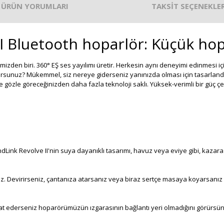
ÜRÜN YORUMLARI
TAKSİT SEÇENEKLER
I Bluetooth hoparlör: Küçük ho
rimizden biri. 360° EŞ ses yayılımı üretir. Herkesin aynı deneyimi edinmesi i
yorsunuz? Mükemmel, siz nereye giderseniz yanınızda olması için tasarlandı
zle göreceğinizden daha fazla teknoloji saklı. Yüksek-verimli bir güç çevir
nk Revolve II'nin suya dayanıklı tasarımı, havuz veya eviye gibi, kazara
. Devirirseniz, çantanıza atarsanız veya biraz sertçe masaya koyarsanız 
ikkat ederseniz hoparörümüzün ızgarasının bağlantı yeri olmadığını görürsünü