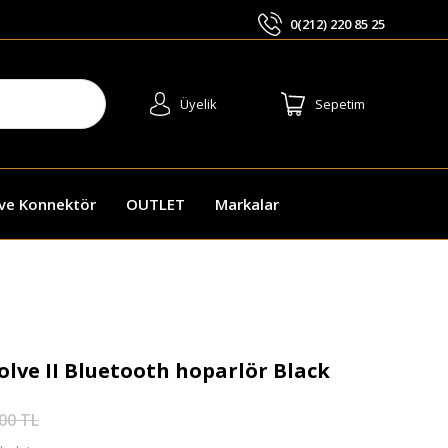
0(212) 220 85 25
ARA
Üyelik
Sepetim
 ve Konnektör
OUTLET
Markalar
lve II Bluetooth hoparlör Black
00 TL