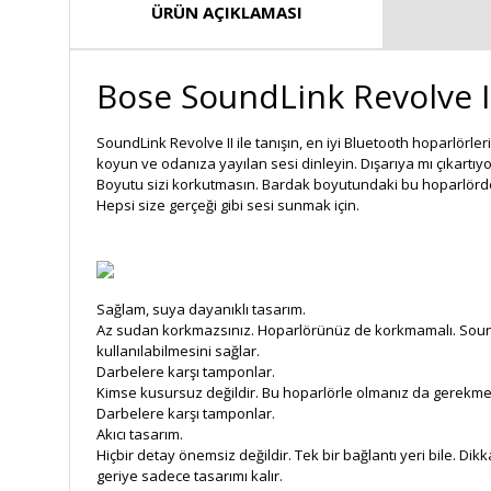
ÜRÜN AÇIKLAMASI
Bose SoundLink Revolve I
SoundLink Revolve II ile tanışın, en iyi Bluetooth hoparlörle
koyun ve odanıza yayılan sesi dinleyin. Dışarıya mı çıkartı
Boyutu sizi korkutmasın. Bardak boyutundaki bu hoparlörde gö
Hepsi size gerçeği gibi sesi sunmak için.
Sağlam, suya dayanıklı tasarım.
Az sudan korkmazsınız. Hoparlörünüz de korkmamalı. SoundLi
kullanılabilmesini sağlar.
Darbelere karşı tamponlar.
Kimse kusursuz değildir. Bu hoparlörle olmanız da gerekmez
Darbelere karşı tamponlar.
Akıcı tasarım.
Hiçbir detay önemsiz değildir. Tek bir bağlantı yeri bile. D
geriye sadece tasarımı kalır.