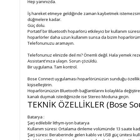
Hep yanınızda.
İş hareket etmeye geldiğinde zaman kaybetmek istemezsiniz. B
düğmelere kadar.
Güç dolu.
Portatif bir Bluetooth hoparlörü etkileyici bir kullanım süres
hoparlörler daha uzun kullanım sunsa da bizim hoparlörü
Telefonunuzu aramayın.
Telefonunuz elinizde deil mi? Önemli değil. Hala yemek re
Assistant'ınıza ulaşın. Sorun çözüldü.
Bir uygulama. Tam kontrol.
Bose Connect uygulaması hoparlörünüzün sunduğu özelliklere 
kişiselleştirin.
Hoparlörünüzün Bluetooth bağlantılarını kolaylıkla değiştire
kanalı duymak istediğinizde ise Stereo Moduna geçin.
TEKNİK ÖZELLİKLER (Bose Soun
Batarya :
Şarj edilebilir lithym-iyon batarya
Kullanım süresi: Ortalama dinleme volümünde 13 saate ka
Şarj süresi: Beraberinde gelen kablo ve USB güç ünitesi kul