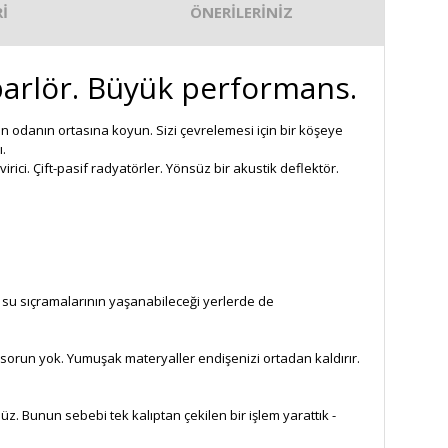
İ
ÖNERİLERİNİZ
parlör. Büyük performans.
çin odanın ortasına koyun. Sizi çevrelemesi için bir köşeye
.
ici. Çift-pasif radyatörler. Yönsüz bir akustik deflektör.
 su sıçramalarının yaşanabileceği yerlerde de
sorun yok. Yumuşak materyaller endişenizi ortadan kaldırır.
z. Bunun sebebi tek kalıptan çekilen bir işlem yarattık -