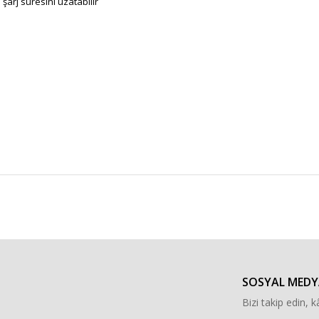
şarj süresini uzatabilir
r konularda yetersiz gördüğünüz noktaları öneri formunu kullanarak tarafımı
Bu ürüne ilk yorumu siz yapın!
Yorum Yaz
SOSYAL MEDY
Bizi takip edin, kâ