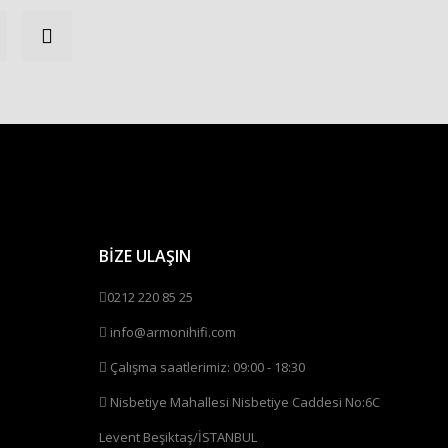
BİZE ULAŞIN
0212 220 85 25
info@armonihifi.com
Çalışma saatlerimiz: 09:00 - 18:30
Nisbetiye Mahallesi Nisbetiye Caddesi No:6C
Levent Beşiktaş/İSTANBUL