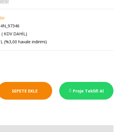
erle!
lör
4N_97346
 ( KDV DAHİL)
L (%3,00 havale indirimi)
SEPETE EKLE
Proje Teklifi Al