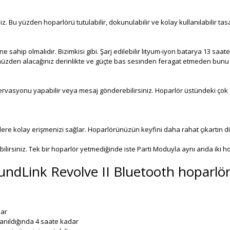
u yüzden hoparlörü tutulabilir, dokunulabilir ve kolay kullanılabilir tasar
ine sahip olmalıdır. Bizimkisi gibi. Şarj edilebilir lityum-iyon batarya 13 sa
müzden alacağınız derinlikte ve güçte bas sesinden feragat etmeden bun
zervasyonu yapabilir veya mesaj gönderebilirsiniz. Hoparlör üstündeki ço
kolay erişmenizi sağlar. Hoparlörünüzün keyfini daha rahat çıkartın diye i
bilirsiniz. Tek bir hoparlör yetmediğinde iste Parti Moduyla aynı anda iki h
dLink Revolve II Bluetooth hoparlör
dar
lanıldığında 4 saate kadar