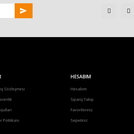
Gönder
R
HESABIM
tış Sözleşmesi
Hesabım
üvenlik
Sipariş Takip
şullari
Favorileriniz
r Politikası
Sepetiniz