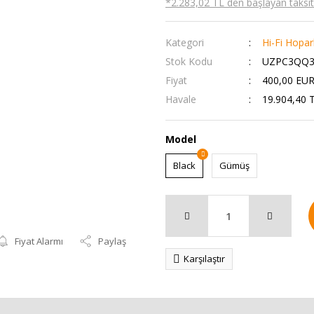
*2.283,02 TL den başlayan taksitl
Kategori
Hi-Fi Hopar
Stok Kodu
UZPC3QQ3
Fiyat
400,00 EUR
Havale
19.904,40 T
Model
Black
Gümüş
Fiyat Alarmı
Paylaş
Karşılaştır