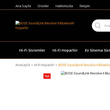
Ana Sayfa
Ürünler
Hakkımızda
İletişim
Hi-Fi Sistemler
Hi-Fi Hoparlör
Ev Sinema Sis
Anasayfa
Hi-Fi Hoparlör
BOSE SoundLink Revolve II Bluetoo
%5