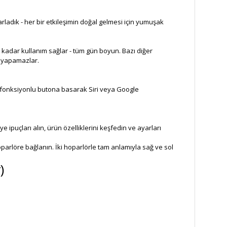
ladık - her bir etkileşimin doğal gelmesi için yumuşak
ate kadar kullanım sağlar - tüm gün boyun. Bazı diğer
u yapamazlar.
k fonksiyonlu butona basarak Siri veya Google
puçları alın, ürün özelliklerini keşfedin ve ayarları
oparlöre bağlanın. İki hoparlörle tam anlamıyla sağ ve sol
)