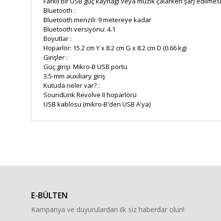
Farklı bir USB güç kaynağı veya müzik çalarken şarj edilmesi 
Bluetooth :
Bluetooth menzili: 9 metereye kadar
Bluetooth versiyonu: 4.1
Boyutlar :
Hoparlör: 15.2 cm Y x 8.2 cm G x 8.2 cm D (0.66 kg)
Girişler :
Güç girişi: Mikro-B USB portu
3.5-mm auxiliary giriş
Kutuda neler var? :
SoundLink Revolve II hoparlörü
USB kablosu (mikro-B'den USB A'ya)
Bu ürünün fiyat bilgisi, resim, ürün açıklamalarında ve diğe
Görüş ve önerileriniz için teşekkür ederiz.
Ürün resmi kalitesiz, bozuk veya görüntülenemiyor.
Ürün açıklamasında eksik bilgiler bulunuyor.
E-BÜLTEN
Ürün bilgilerinde hatalar bulunuyor.
Kampanya ve duyurulardan ilk siz haberdar olun!
Ürün fiyatı diğer sitelerden daha pahalı.