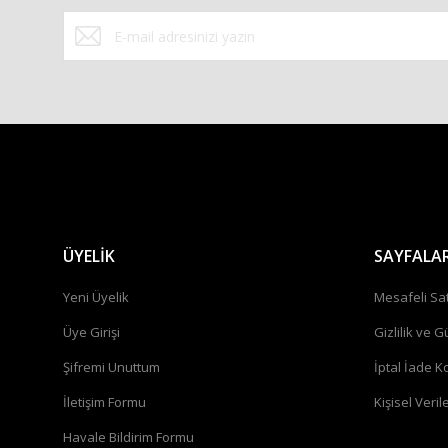
Bu ürüne benzer farklı alternatifler olmalı.
ÜYELİK
SAYFALA
Yeni Üyelik
Mesafeli Sa
Üye Girişi
Gizlilik ve G
Şifremi Unuttum
İptal İade Ko
İletişim Formu
Kişisel Verile
Havale Bildirim Formu